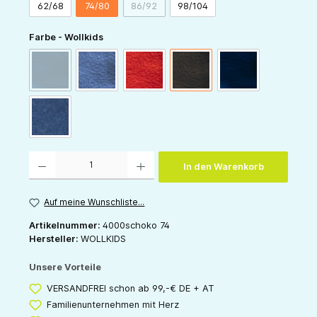
62/68
74/80
86/92
98/104
(Diese Option ist zurzeit nicht verfügbar.)
auswählen
Farbe - Wollkids
(Diese Option ist zurzeit nicht verfügbar.)
marine
blau
rot
schoko
nachtblau
jeans
Produkt Anzahl: Gib den gewünschten Wert ein oder benutze die Schaltflächen um die 
In den Warenkorb
Auf meine Wunschliste...
Artikelnummer:
4000schoko 74
Hersteller:
WOLLKIDS
Unsere Vorteile
VERSANDFREI schon ab 99,-€ DE + AT
Familienunternehmen mit Herz