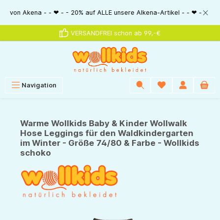
alt springen
kena - - ❤ - - 20% auf ALLE unsere Alkena-Artikel - - ❤ - - 20% NUR MIT 
VERSANDFREI schon ab 99,-€
Navigation
Warme Wollkids Baby & Kinder Wollwalk
Hose Leggings für den Waldkindergarten
im Winter - Größe 74/80 & Farbe - Wollkids
schoko