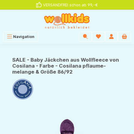
VERSANDFREI schon ab 99,-€
alt springen
Navigation
SALE - Baby Jäckchen aus Wollfleece von
Cosilana - Farbe - Cosilana pflaume-
melange & Größe 86/92
Bildergalerie überspringen