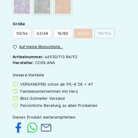
(Diese Option ist zurzeit nicht verfügbar.)
(Diese Option ist zurzeit nicht verfügbar.)
(Diese Option ist zurzeit nicht verfügbar.)
pflaume-melange
schoko-melange
orange-melange
auswählen
Größe
50/56
62/68
74/80
86/92
98/104
(Diese Option ist zurzeit nicht v
(Diese Option ist zu
Auf meine Wunschliste...
Artikelnummer:
46930/113 86/92
Hersteller:
COSILANA
Unsere Vorteile
VERSANDFREI schon ab 99,-€ DE + AT
Familienunternehmen mit Herz
Blitz-Schneller Versand
Persönliche Beratung zu allen Produkten
Dieses Produkt weiterempfehlen: