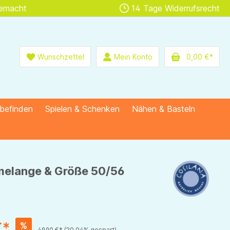
gemacht
14 Tage Widerrufsrecht
Wunschzettel
Mein Konto
0,00 €*
lbefinden
Spielen & Schenken
Nähen & Basteln
-melange & Größe 50/56
€*
%
49,90 €*
(20.04% gespart)