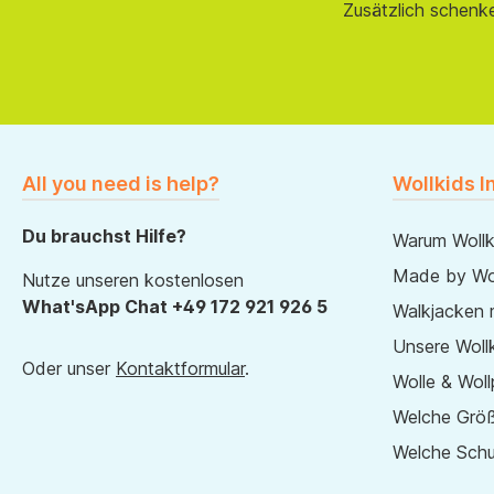
Zusätzlich schenk
All you need is help?
Wollkids I
Du brauchst Hilfe?
Warum Wollk
Made by Wol
Nutze unseren kostenlosen
What'sApp Chat +49 172 921 926 5
Walkjacken 
Unsere Wollk
Oder unser
Kontaktformular
.
Wolle & Woll
Welche Größ
Welche Sch