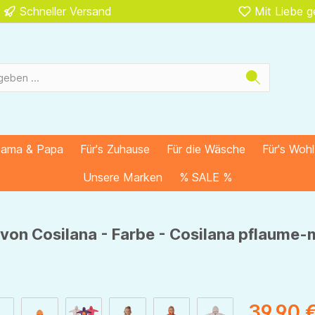
Schneller Versand
Mit Liebe 
Mama & Papa
Für's Zuhause
Für die Wäsche
Für's Woh
Unsere Marken
% SALE %
 von Cosilana - Farbe - Cosilana pflaume
39,90 