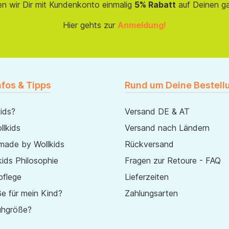
en wir Dir mit Kundenkonto einmalig
5% Rabatt
auf Deinen g
Hier gehts zur
Anmeldung!
nfos & Tipps
Rund um Deine Bestell
ids?
Versand DE & AT
lkids
Versand nach Ländern
made by Wollkids
Rückversand
ids Philosophie
Fragen zur Retoure - FAQ
pflege
Lieferzeiten
e für mein Kind?
Zahlungsarten
uhgröße?