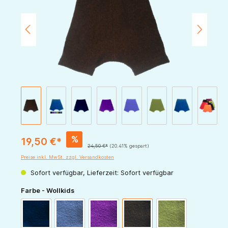
%
19,50 €*
24,50 €*
(20.41% gespart)
Preise inkl. MwSt. zzgl. Versandkosten
Sofort verfügbar, Lieferzeit: Sofort verfügbar
auswählen
Farbe - Wollkids
marine
blau
lila
schoko
apfel