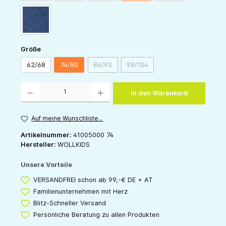
jeans
auswählen
Größe
62/68
74/80
86/92
98/104
(Diese Option ist zurzeit nicht verfügbar.)
(Diese Option ist zurzeit nicht v
Produkt Anzahl: Gib den gewünschten Wert ein oder benutze die Schaltflächen um die 
In den Warenkorb
Auf meine Wunschliste...
Artikelnummer:
41005000 74
Hersteller:
WOLLKIDS
Unsere Vorteile
VERSANDFREI schon ab 99,-€ DE + AT
Familienunternehmen mit Herz
Blitz-Schneller Versand
Persönliche Beratung zu allen Produkten