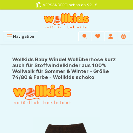
VERSANDFREI schon ab 99,-€
alt springen
Navigation
Wollkids Baby Windel Wollüberhose kurz
auch für Stoffwindelkinder aus 100%
Wollwalk für Sommer & Winter - Größe
74/80 & Farbe - Wollkids schoko
Bildergalerie überspringen