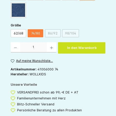
jeans
auswählen
Größe
62/68
74/80
86/92
98/104
(Diese Option ist zurzeit nicht verfügbar.)
(Diese Option ist zurzeit nicht v
Produkt Anzahl: Gib den gewünschten Wert ein oder benutze die Schaltflächen um die 
In den Warenkorb
Auf meine Wunschliste...
Artikelnummer:
41006000 74
Hersteller:
WOLLKIDS
Unsere Vorteile
VERSANDFREI schon ab 99,-€ DE + AT
Familienunternehmen mit Herz
Blitz-Schneller Versand
Persönliche Beratung zu allen Produkten