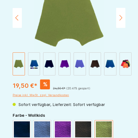
%
19,50 €*
24,50 €*
(20.41% gespart)
Preise inkl. MwSt. zzgl. Versandkosten
Sofort verfügbar, Lieferzeit: Sofort verfügbar
auswählen
Farbe - Wollkids
marine
blau
lila
schoko
apfel