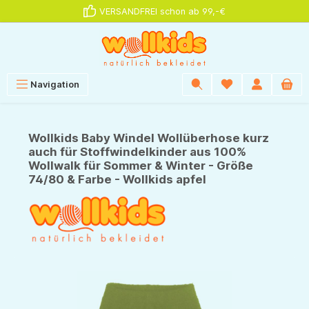
VERSANDFREI schon ab 99,-€
alt springen
Navigation
Wollkids Baby Windel Wollüberhose kurz
auch für Stoffwindelkinder aus 100%
Wollwalk für Sommer & Winter - Größe
74/80 & Farbe - Wollkids apfel
Bildergalerie überspringen