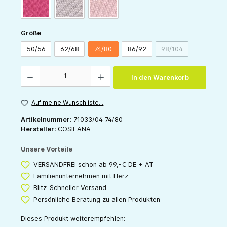
pink
grau
rose
auswählen
Größe
50/56
62/68
74/80
86/92
98/104
(Diese Option ist zu
Produkt Anzahl: Gib den gewünschten Wert ein oder benutze die Schaltflächen um die 
In den Warenkorb
Auf meine Wunschliste...
Artikelnummer:
71033/04 74/80
Hersteller:
COSILANA
Unsere Vorteile
VERSANDFREI schon ab 99,-€ DE + AT
Familienunternehmen mit Herz
Blitz-Schneller Versand
Persönliche Beratung zu allen Produkten
Dieses Produkt weiterempfehlen: