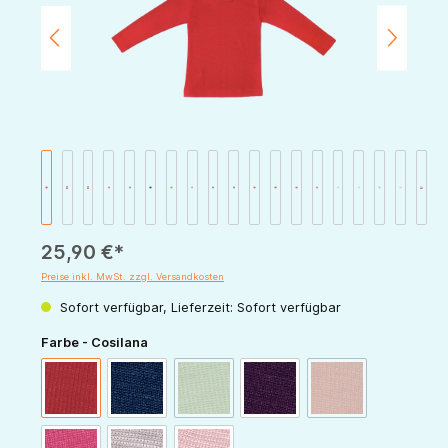
25,90 €*
Preise inkl. MwSt. zzgl. Versandkosten
Sofort verfügbar, Lieferzeit: Sofort verfügbar
auswählen
Farbe - Cosilana
(Diese Option ist zurzeit nicht verfügbar.)
(Diese Option ist zur
rot
marine
grün
pflaume
orange