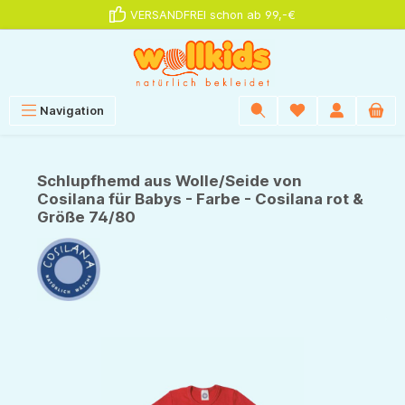
VERSANDFREI schon ab 99,-€
alt springen
Navigation
Schlupfhemd aus Wolle/Seide von
Cosilana für Babys - Farbe - Cosilana rot &
Größe 74/80
Bildergalerie überspringen