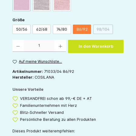
(Diese Option ist zurzeit nicht verfügbar.)
pink
grau
rose
auswählen
Größe
50/56
62/68
74/80
86/92
98/104
(Diese Option ist zu
Produkt Anzahl: Gib den gewünschten Wert ein oder benutze die Schaltflächen um die 
In den Warenkorb
Auf meine Wunschliste...
Artikelnummer:
71033/04 86/92
Hersteller:
COSILANA
Unsere Vorteile
VERSANDFREI schon ab 99,-€ DE + AT
Familienunternehmen mit Herz
Blitz-Schneller Versand
Persönliche Beratung zu allen Produkten
Dieses Produkt weiterempfehlen: