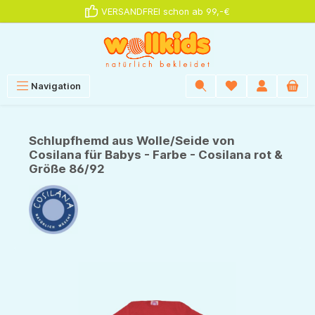
VERSANDFREI schon ab 99,-€
alt springen
Navigation
Schlupfhemd aus Wolle/Seide von
Cosilana für Babys - Farbe - Cosilana rot &
Größe 86/92
Bildergalerie überspringen