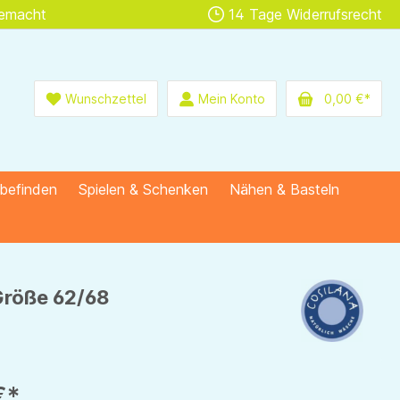
gemacht
14 Tage Widerrufsrecht
Wunschzettel
Mein Konto
0,00 €*
lbefinden
Spielen & Schenken
Nähen & Basteln
Größe 62/68
€*