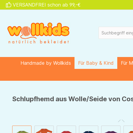
VERSANDFREI schon ab 99,-€
springen
Zur Hauptnavigation springen
Handmade by Wollkids
Für Baby & Kind
Für 
Schlupfhemd aus Wolle/Seide von Cosi
Bildergalerie überspringen