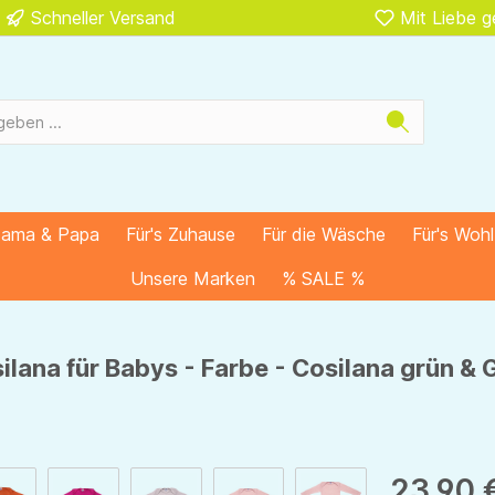
Schneller Versand
Mit Liebe 
Mama & Papa
Für's Zuhause
Für die Wäsche
Für's Woh
Unsere Marken
% SALE %
lana für Babys - Farbe - Cosilana grün & 
23,90 