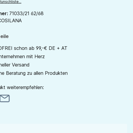
unschliste...
mer:
71033/21 62/68
COSILANA
eile
REI schon ab 99,-€ DE + AT
unternehmen mit Herz
neller Versand
he Beratung zu allen Produkten
kt weiterempfehlen: