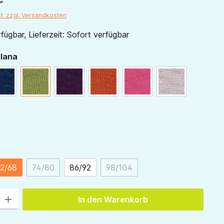
St. zzgl. Versandkosten
fügbar, Lieferzeit: Sofort verfügbar
auswählen
ilana
marine
grün
pflaume
orange
pink
grau
ählen
2/68
74/80
86/92
98/104
(Diese Option ist zurzeit nicht verfügbar.)
(Diese Option ist zurzeit nicht 
 Gib den gewünschten Wert ein oder benutze die Schaltflächen um die Anzah
In den Warenkorb