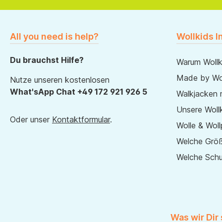
All you need is help?
Wollkids I
Du brauchst Hilfe?
Warum Wollk
Made by Wol
Nutze unseren kostenlosen
What'sApp Chat +49 172 921 926 5
Walkjacken 
Unsere Wollk
Oder unser
Kontaktformular
.
Wolle & Woll
Welche Größ
Welche Sch
Was wir Dir