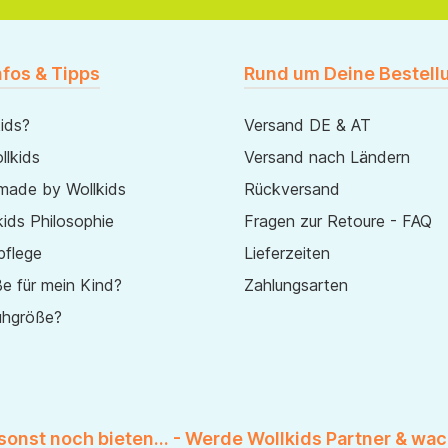
nfos & Tipps
Rund um Deine Bestell
ids?
Versand DE & AT
lkids
Versand nach Ländern
made by Wollkids
Rückversand
ids Philosophie
Fragen zur Retoure - FAQ
pflege
Lieferzeiten
e für mein Kind?
Zahlungsarten
uhgröße?
 sonst noch bieten... - Werde Wollkids Partner & wac