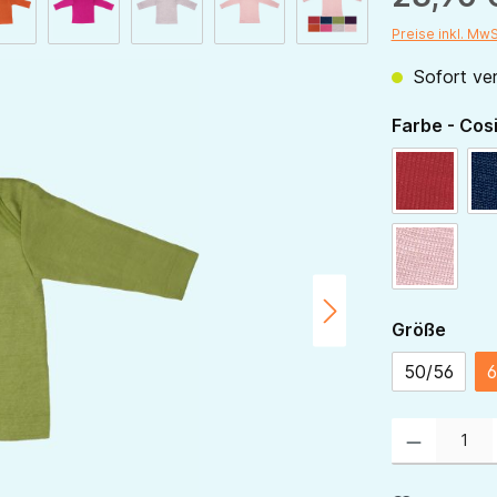
Preise inkl. Mw
Sofort ver
Farbe - Cos
rot
rose
ausw
Größe
50/56
6
Produkt Anzahl: