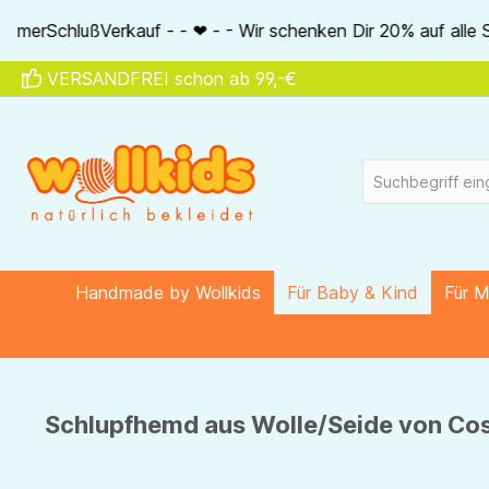
springen
Zur Hauptnavigation springen
 - - Wir schenken Dir 20% auf alle Seidenartikel von Akena -
VERSANDFREI schon ab 99,-€
Handmade by Wollkids
Für Baby & Kind
Für 
Schlupfhemd aus Wolle/Seide von Cosi