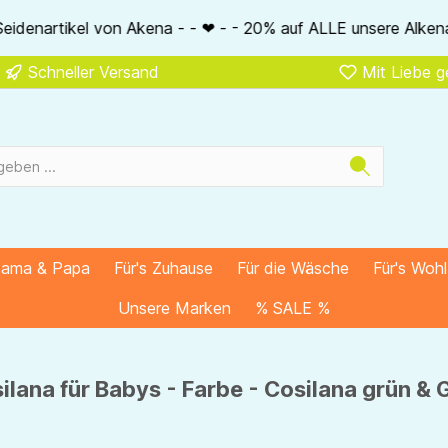
 - ❤ - - 20% auf ALLE unsere Alkena-Artikel - - ❤ - - 20% NU
Schneller Versand
Mit Liebe 
Mama & Papa
Für's Zuhause
Für die Wäsche
Für's Woh
Unsere Marken
% SALE %
lana für Babys - Farbe - Cosilana grün &