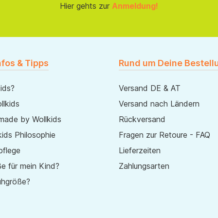
Hier gehts zur
Anmeldung!
nfos & Tipps
Rund um Deine Bestell
ids?
Versand DE & AT
lkids
Versand nach Ländern
made by Wollkids
Rückversand
ids Philosophie
Fragen zur Retoure - FAQ
pflege
Lieferzeiten
e für mein Kind?
Zahlungsarten
uhgröße?