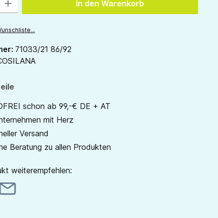
In den Warenkorb
unschliste...
mer:
71033/21 86/92
COSILANA
eile
REI schon ab 99,-€ DE + AT
unternehmen mit Herz
neller Versand
he Beratung zu allen Produkten
kt weiterempfehlen: