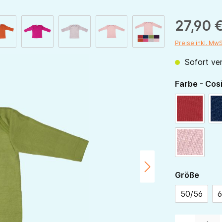
27,90 
Preise inkl. Mw
Sofort ver
Farbe - Cos
rot
rose
ausw
Größe
50/56
6
Produkt Anzahl: