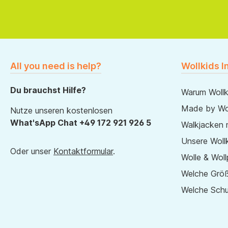
All you need is help?
Wollkids I
Du brauchst Hilfe?
Warum Wollk
Made by Wol
Nutze unseren kostenlosen
What'sApp Chat +49 172 921 926 5
Walkjacken 
Unsere Wollk
Oder unser
Kontaktformular
.
Wolle & Woll
Welche Größ
Welche Sch