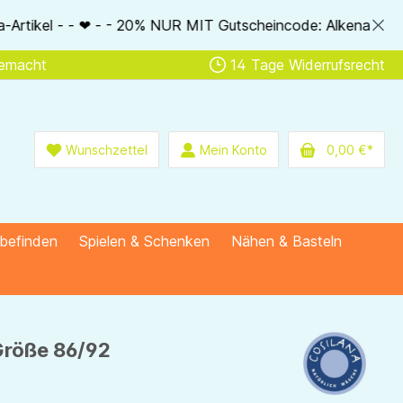
R MIT Gutscheincode: AlkenaSSV - - ❤ - - Nur im Bestellablau
gemacht
14 Tage Widerrufsrecht
Wunschzettel
Mein Konto
0,00 €*
lbefinden
Spielen & Schenken
Nähen & Basteln
 Größe 86/92