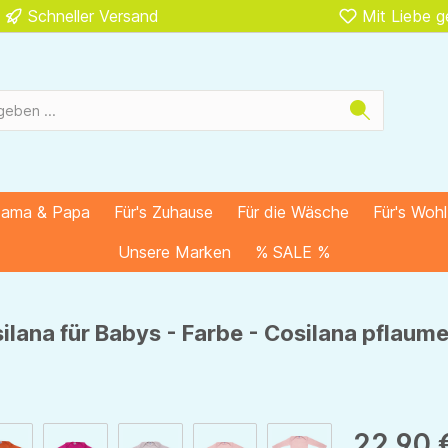
Schneller Versand
Mit Liebe 
Mama & Papa
Für's Zuhause
Für die Wäsche
Für's Woh
Unsere Marken
% SALE %
lana für Babys - Farbe - Cosilana pflaum
22,90 