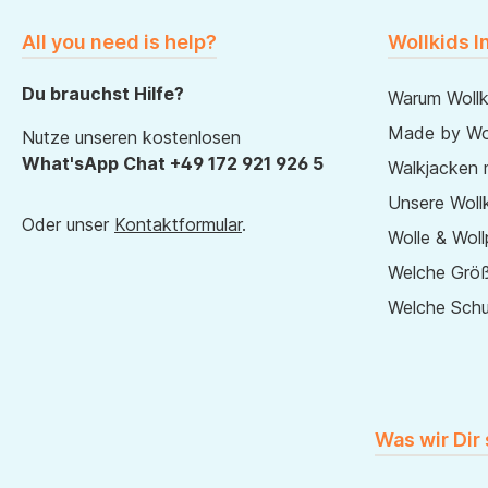
All you need is help?
Wollkids I
Du brauchst Hilfe?
Warum Wollk
Made by Wol
Nutze unseren kostenlosen
What'sApp Chat +49 172 921 926 5
Walkjacken 
Unsere Wollk
Oder unser
Kontaktformular
.
Wolle & Woll
Welche Größ
Welche Sch
Was wir Dir