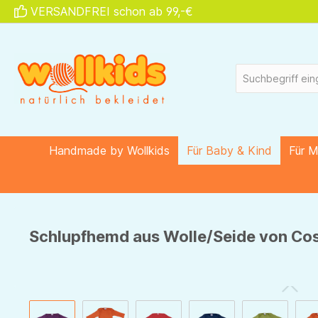
VERSANDFREI schon ab 99,-€
springen
Zur Hauptnavigation springen
Handmade by Wollkids
Für Baby & Kind
Für 
Schlupfhemd aus Wolle/Seide von Cosi
Bildergalerie überspringen