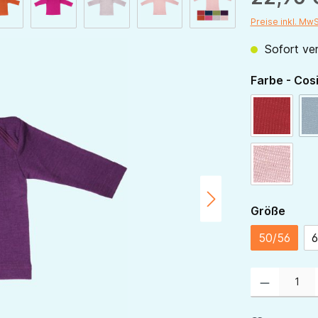
Preise inkl. Mw
Sofort ver
Farbe - Cos
rot
rose
ausw
Größe
50/56
6
Produkt Anzahl: