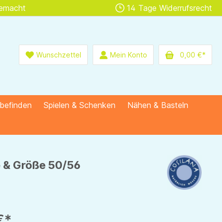
gemacht
14 Tage Widerrufsrecht
Wunschzettel
Mein Konto
0,00 €*
lbefinden
Spielen & Schenken
Nähen & Basteln
e & Größe 50/56
€*