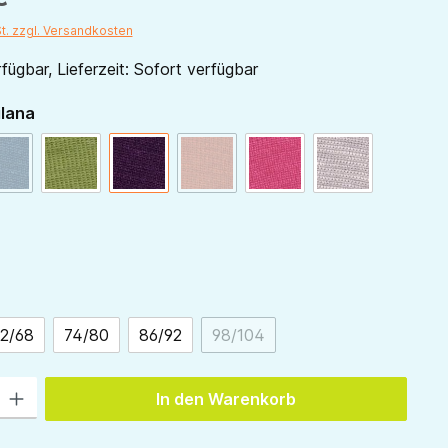
St. zzgl. Versandkosten
fügbar, Lieferzeit: Sofort verfügbar
auswählen
ilana
marine
(Diese Option ist zurzeit nicht verfügbar.)
grün
pflaume
orange
(Diese Option ist zurzeit nicht verfü
pink
grau
ählen
2/68
74/80
86/92
98/104
(Diese Option ist zurzeit nicht 
 Gib den gewünschten Wert ein oder benutze die Schaltflächen um die Anzah
In den Warenkorb