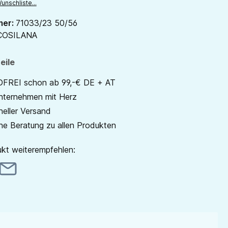
unschliste...
mer:
71033/23 50/56
COSILANA
eile
REI schon ab 99,-€ DE + AT
unternehmen mit Herz
neller Versand
he Beratung zu allen Produkten
kt weiterempfehlen: