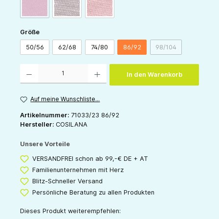
(Diese Option ist zurzeit nicht verfügbar.)
pink
grau
rose
auswählen
Größe
50/56
62/68
74/80
86/92
98/104
(Diese Option ist zu
Produkt Anzahl: Gib den gewünschten Wert ein oder benutze die Schaltflächen um die 
In den Warenkorb
Auf meine Wunschliste...
Artikelnummer:
71033/23 86/92
Hersteller:
COSILANA
Unsere Vorteile
VERSANDFREI schon ab 99,-€ DE + AT
Familienunternehmen mit Herz
Blitz-Schneller Versand
Persönliche Beratung zu allen Produkten
Dieses Produkt weiterempfehlen: