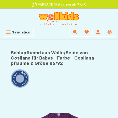
VERSANDFREI schon ab 99,-€
alt springen
Navigation
Schlupfhemd aus Wolle/Seide von
Cosilana für Babys - Farbe - Cosilana
pflaume & Größe 86/92
Bildergalerie überspringen