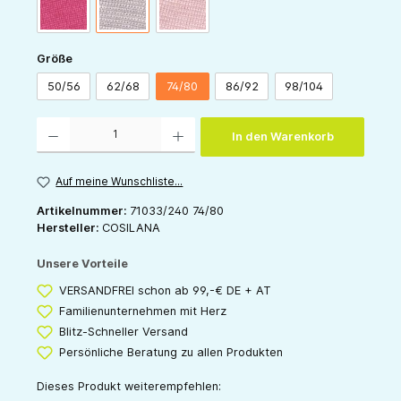
pink
grau
rose
auswählen
Größe
50/56
62/68
74/80
86/92
98/104
Produkt Anzahl: Gib den gewünschten Wert ein oder benutze die Schaltflächen um die 
In den Warenkorb
Auf meine Wunschliste...
Artikelnummer:
71033/240 74/80
Hersteller:
COSILANA
Unsere Vorteile
VERSANDFREI schon ab 99,-€ DE + AT
Familienunternehmen mit Herz
Blitz-Schneller Versand
Persönliche Beratung zu allen Produkten
Dieses Produkt weiterempfehlen: