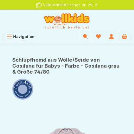
VERSANDFREI schon ab 99,-€
alt springen
Navigation
Schlupfhemd aus Wolle/Seide von
Cosilana für Babys - Farbe - Cosilana grau
& Größe 74/80
Bildergalerie überspringen