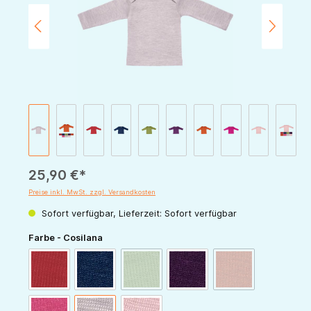
25,90 €*
Preise inkl. MwSt. zzgl. Versandkosten
Sofort verfügbar, Lieferzeit: Sofort verfügbar
auswählen
Farbe - Cosilana
(Diese Option ist zurzeit nicht verfügbar.)
(Diese Option ist zur
rot
marine
grün
pflaume
orange