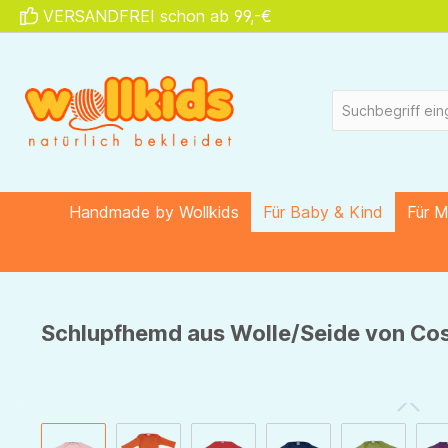
VERSANDFREI schon ab 99,-€
springen
Zur Hauptnavigation springen
Handmade by Wollkids
Für Baby & Kind
Für 
Schlupfhemd aus Wolle/Seide von Cosi
Bildergalerie überspringen