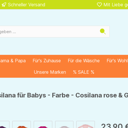
Schneller Versand
Mit Liebe 
Mama & Papa
Für's Zuhause
Für die Wäsche
Für's Woh
Unsere Marken
% SALE %
lana für Babys - Farbe - Cosilana rose & 
23,90 