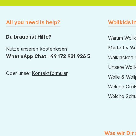
All you need is help?
Wollkids I
Du brauchst Hilfe?
Warum Wollk
Made by Wol
Nutze unseren kostenlosen
What'sApp Chat +49 172 921 926 5
Walkjacken 
Unsere Wollk
Oder unser
Kontaktformular
.
Wolle & Woll
Welche Größ
Welche Sch
Was wir Dir