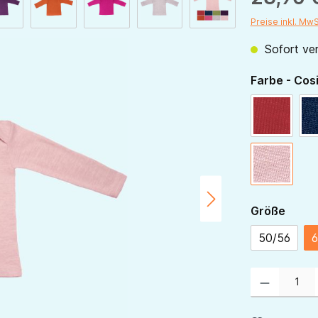
Preise inkl. Mw
Sofort ver
Farbe - Cos
rot
rose
ausw
Größe
50/56
6
Produkt Anzahl: