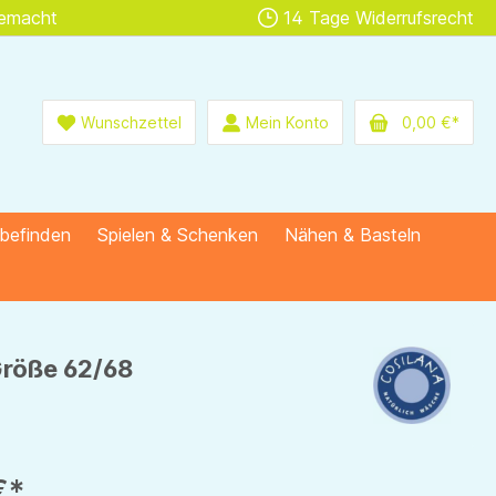
gemacht
14 Tage Widerrufsrecht
Wunschzettel
Mein Konto
0,00 €*
lbefinden
Spielen & Schenken
Nähen & Basteln
Größe 62/68
€*