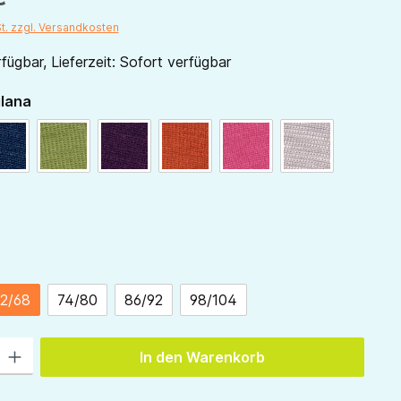
St. zzgl. Versandkosten
fügbar, Lieferzeit: Sofort verfügbar
auswählen
ilana
marine
grün
pflaume
orange
pink
grau
ählen
2/68
74/80
86/92
98/104
 Gib den gewünschten Wert ein oder benutze die Schaltflächen um die Anzah
In den Warenkorb