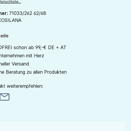
unschliste...
mer:
71033/262 62/68
COSILANA
eile
REI schon ab 99,-€ DE + AT
unternehmen mit Herz
neller Versand
he Beratung zu allen Produkten
kt weiterempfehlen: