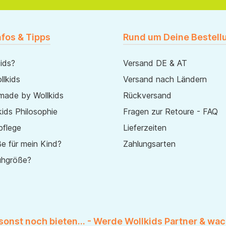
nfos & Tipps
Rund um Deine Bestell
ids?
Versand DE & AT
lkids
Versand nach Ländern
made by Wollkids
Rückversand
ids Philosophie
Fragen zur Retoure - FAQ
pflege
Lieferzeiten
e für mein Kind?
Zahlungsarten
uhgröße?
 sonst noch bieten... - Werde Wollkids Partner & wac