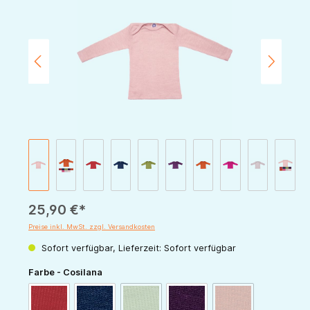
25,90 €*
Preise inkl. MwSt. zzgl. Versandkosten
Sofort verfügbar, Lieferzeit: Sofort verfügbar
auswählen
Farbe - Cosilana
(Diese Option ist zurzeit nicht verfügbar.)
(Diese Option ist zur
rot
marine
grün
pflaume
orange