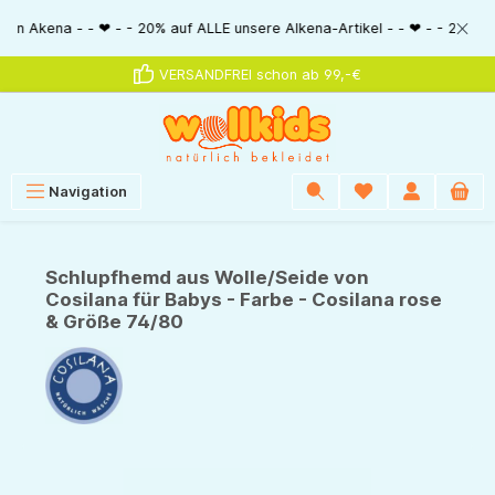
alt springen
na - - ❤ - - 20% auf ALLE unsere Alkena-Artikel - - ❤ - - 20% NUR MIT Gu
VERSANDFREI schon ab 99,-€
Navigation
Schlupfhemd aus Wolle/Seide von
Cosilana für Babys - Farbe - Cosilana rose
& Größe 74/80
Bildergalerie überspringen