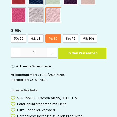
pink
grau
rose
auswählen
Größe
50/56
62/68
74/80
86/92
98/104
Produkt Anzahl: Gib den gewünschten Wert ein oder benutze die Schaltflächen um die 
In den Warenkorb
Auf meine Wunschliste...
Artikelnummer:
71033/262 74/80
Hersteller:
COSILANA
Unsere Vorteile
VERSANDFREI schon ab 99,-€ DE + AT
Familienunternehmen mit Herz
Blitz-Schneller Versand
Persönliche Beratung zu allen Produkten