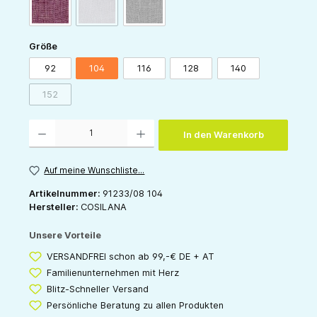
(Diese Option ist zurzeit nicht verfügbar.)
weinrot-meliert
rosa-meliert
grau-meliert
auswählen
Größe
92
104
116
128
140
152
(Diese Option ist zurzeit nicht verfügbar.)
Produkt Anzahl: Gib den gewünschten Wert ein oder benutze die Schaltflächen um die 
In den Warenkorb
Auf meine Wunschliste...
Artikelnummer:
91233/08 104
Hersteller:
COSILANA
Unsere Vorteile
VERSANDFREI schon ab 99,-€ DE + AT
Familienunternehmen mit Herz
Blitz-Schneller Versand
Persönliche Beratung zu allen Produkten