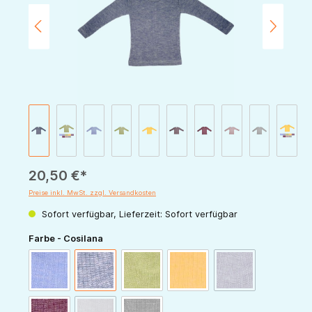
20,50 €*
Preise inkl. MwSt. zzgl. Versandkosten
Sofort verfügbar, Lieferzeit: Sofort verfügbar
auswählen
Farbe - Cosilana
(Diese Option ist zur
blau-meliert
marine-meliert
grün-meliert
gelb-meliert
pflaume-meliert