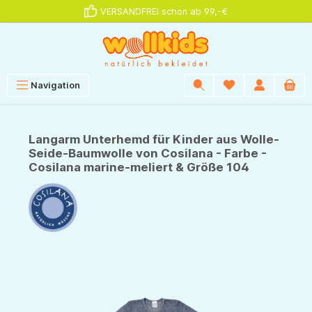
VERSANDFREI schon ab 99,-€
alt springen
Navigation
Langarm Unterhemd für Kinder aus Wolle-
Seide-Baumwolle von Cosilana - Farbe -
Cosilana marine-meliert & Größe 104
Bildergalerie überspringen