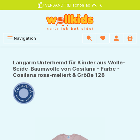
VERSANDFREI schon ab 99,-€
alt springen
Navigation
Langarm Unterhemd für Kinder aus Wolle-
Seide-Baumwolle von Cosilana - Farbe -
Cosilana rosa-meliert & Größe 128
Bildergalerie überspringen