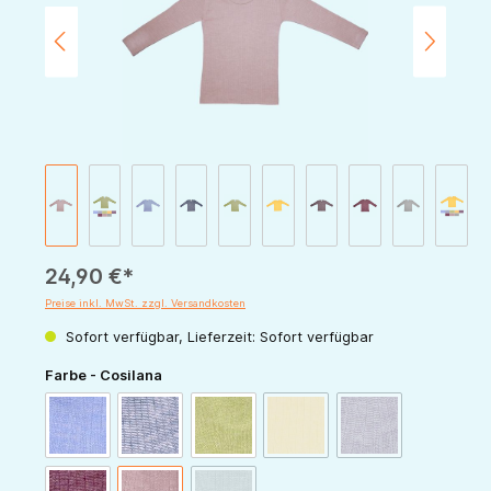
24,90 €*
Preise inkl. MwSt. zzgl. Versandkosten
Sofort verfügbar, Lieferzeit: Sofort verfügbar
auswählen
Farbe - Cosilana
(Diese Option ist zurzeit nicht v
(Diese Option ist zur
blau-meliert
marine-meliert
grün-meliert
gelb-meliert
pflaume-meliert