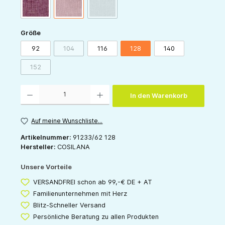
(Diese Option ist zurzeit nicht verfügbar.)
weinrot-meliert
rosa-meliert
grau-meliert
auswählen
Größe
92
104
116
128
140
(Diese Option ist zurzeit nicht verfügbar.)
152
(Diese Option ist zurzeit nicht verfügbar.)
Produkt Anzahl: Gib den gewünschten Wert ein oder benutze die Schaltflächen um die 
In den Warenkorb
Auf meine Wunschliste...
Artikelnummer:
91233/62 128
Hersteller:
COSILANA
Unsere Vorteile
VERSANDFREI schon ab 99,-€ DE + AT
Familienunternehmen mit Herz
Blitz-Schneller Versand
Persönliche Beratung zu allen Produkten