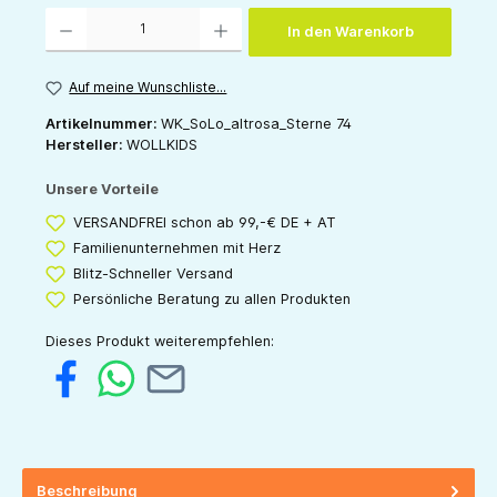
Produkt Anzahl: Gib den gewünschten Wert ein oder benutze die Schaltflächen um die 
In den Warenkorb
Auf meine Wunschliste...
Artikelnummer:
WK_SoLo_altrosa_Sterne 74
Hersteller:
WOLLKIDS
Unsere Vorteile
VERSANDFREI schon ab 99,-€ DE + AT
Familienunternehmen mit Herz
Blitz-Schneller Versand
Persönliche Beratung zu allen Produkten
Dieses Produkt weiterempfehlen:
Beschreibung