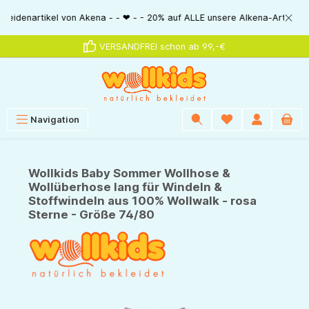
alt springen
rtikel von Akena - - ❤ - - 20% auf ALLE unsere Alkena-Artikel - - ❤ - - 
VERSANDFREI schon ab 99,-€
Navigation
Wollkids Baby Sommer Wollhose &
Wollüberhose lang für Windeln &
Stoffwindeln aus 100% Wollwalk - rosa
Sterne - Größe 74/80