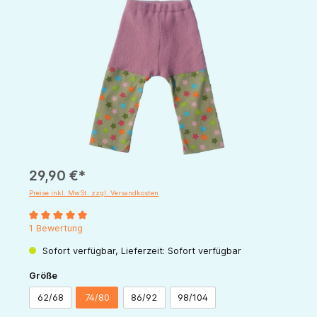
Bildergalerie überspringen
29,90 €*
Preise inkl. MwSt. zzgl. Versandkosten
Durchschnittliche Bewertung von 5 von 5 Sternen
1 Bewertung
Sofort verfügbar, Lieferzeit: Sofort verfügbar
auswählen
Größe
62/68
74/80
86/92
98/104