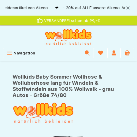
alt springen
rtikel von Akena - - ❤ - - 20% auf ALLE unsere Alkena-Artikel - - ❤ - - 
VERSANDFREI schon ab 99,-€
Navigation
Wollkids Baby Sommer Wollhose &
Wollüberhose lang für Windeln &
Stoffwindeln aus 100% Wollwalk - grau
Autos - Größe 74/80