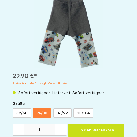
Bildergalerie überspringen
29,90 €*
Preise inkl. MwSt. zzgl. Versandkosten
Sofort verfügbar, Lieferzeit: Sofort verfügbar
auswählen
Größe
62/68
74/80
86/92
98/104
Produkt Anzahl: Gib den gewünschten Wert ein oder benutze die Schaltflächen um die 
In den Warenkorb