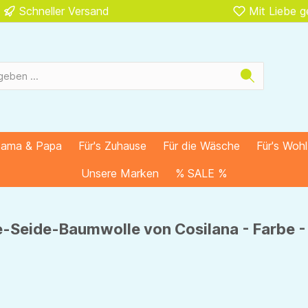
Schneller Versand
Mit Liebe 
Mama & Papa
Für's Zuhause
Für die Wäsche
Für's Woh
Unsere Marken
% SALE %
Seide-Baumwolle von Cosilana - Farbe - 