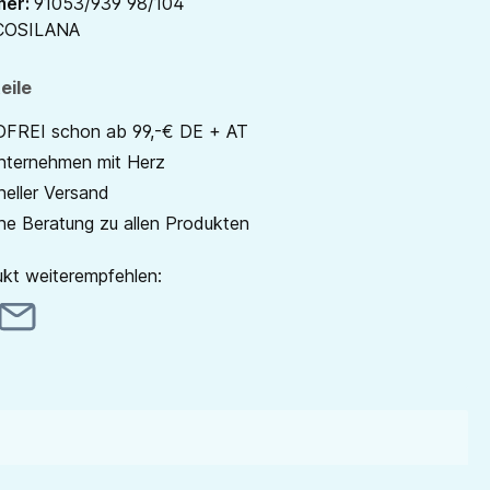
mer:
91053/939 98/104
COSILANA
eile
REI schon ab 99,-€ DE + AT
unternehmen mit Herz
neller Versand
he Beratung zu allen Produkten
kt weiterempfehlen: