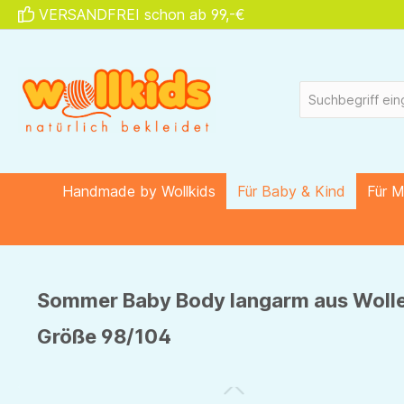
VERSANDFREI schon ab 99,-€
springen
Zur Hauptnavigation springen
Handmade by Wollkids
Für Baby & Kind
Für 
Sommer Baby Body langarm aus Wolle-
Größe 98/104