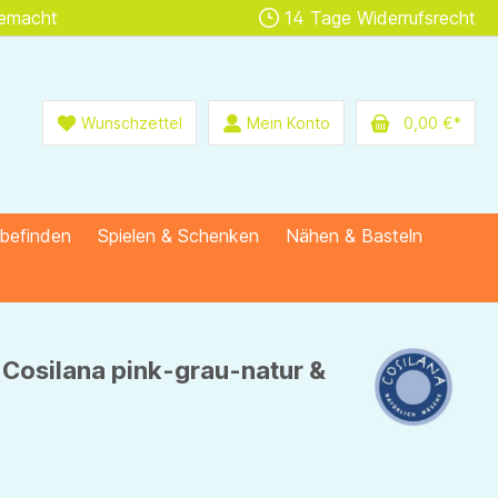
gemacht
14 Tage Widerrufsrecht
Wunschzettel
Mein Konto
0,00 €*
lbefinden
Spielen & Schenken
Nähen & Basteln
Cosilana pink-grau-natur &