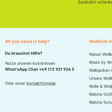
Zusätzlich schenk
All you need is help?
Wollkids I
Du brauchst Hilfe?
Warum Wollk
Made by Wol
Nutze unseren kostenlosen
What'sApp Chat +49 172 921 926 5
Walkjacken 
Unsere Wollk
Oder unser
Kontaktformular
.
Wolle & Woll
Welche Größ
Welche Sch