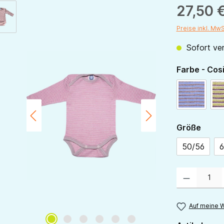
27,50 
Preise inkl. Mw
Sofort ver
Farbe - Cos
hellblau
ausw
Größe
50/56
6
Produkt Anzahl:
Auf meine W