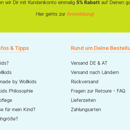
en wir Dir mit Kundenkonto einmalig
5% Rabatt
auf Deinen g
Hier gehts zur
Anmeldung!
nfos & Tipps
Rund um Deine Bestell
ids?
Versand DE & AT
lkids
Versand nach Ländern
made by Wollkids
Rückversand
ids Philosophie
Fragen zur Retoure - FAQ
pflege
Lieferzeiten
e für mein Kind?
Zahlungsarten
uhgröße?