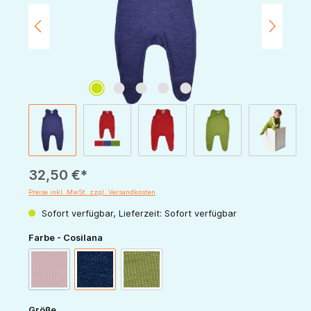
32,50 €*
Preise inkl. MwSt. zzgl. Versandkosten
Sofort verfügbar, Lieferzeit: Sofort verfügbar
auswählen
Farbe - Cosilana
(Diese Option ist zurzeit nicht verfügbar.)
rot
marine
grün
auswählen
Größe