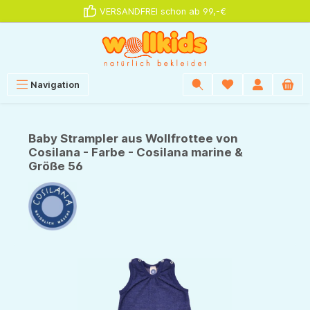
VERSANDFREI schon ab 99,-€
alt springen
Navigation
Baby Strampler aus Wollfrottee von
Cosilana - Farbe - Cosilana marine &
Größe 56
Bildergalerie überspringen