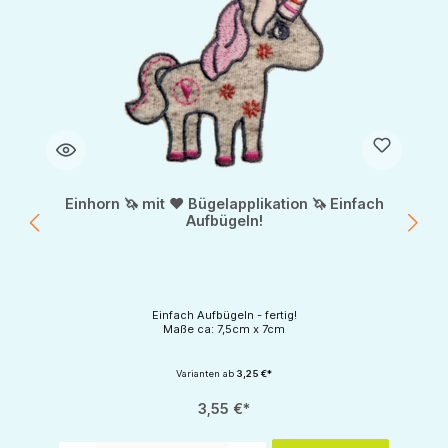
Einhorn 🦄 mit ❤ Bügelapplikation 🦄 Einfach
Aufbügeln!
Einfach Aufbügeln - fertig!
Maße ca: 7,5cm x 7cm
Varianten ab
3,25 €*
3,55 €*
tflächen um die Anzahl zu erhöhen oder zu reduzieren.
Produkt Anzahl: Gib den gewünschten Wert ein oder benutze die Schaltflächen um d