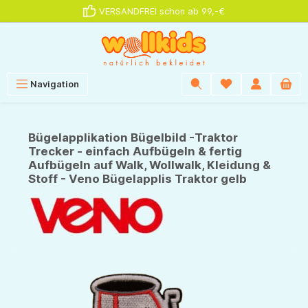
VERSANDFREI schon ab 99,-€
alt springen
Navigation
Bügelapplikation Bügelbild -Traktor
Trecker - einfach Aufbügeln & fertig
Aufbügeln auf Walk, Wollwalk, Kleidung &
Stoff - Veno Bügelapplis Traktor gelb
Bildergalerie überspringen