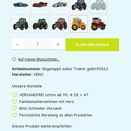
(Diese Option ist zur
Fahrzeuge: Rennwagen blau
Fahrzeuge: Rennwagen rot
Fahrzeuge: Rennwagen weiß
Fahrzeuge: Traktor blau klei
Fahrzeuge: Trakto
Fahrzeuge: Traktor grün klein
Fahrzeuge: Traktor grün mittel
Fahrzeuge: Traktor rot klein
Traktor gelb
Traktor rot
Produkt Anzahl: Gib den gewünschten Wert ein oder benutze die Schaltflächen um die 
In den Warenkorb
Auf meine Wunschliste...
Artikelnummer:
Bügelappli süßer Traktir gelb190562
Hersteller:
VENO
Unsere Vorteile
VERSANDFREI schon ab 99,-€ DE + AT
Familienunternehmen mit Herz
Blitz-Schneller Versand
Persönliche Beratung zu allen Produkten
Dieses Produkt weiterempfehlen: