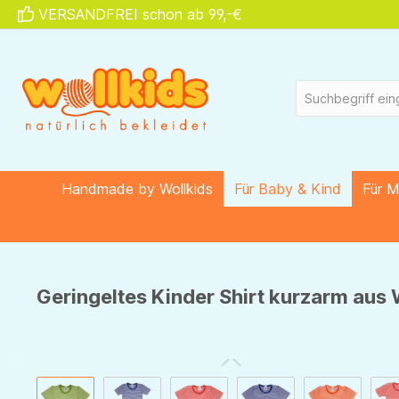
VERSANDFREI schon ab 99,-€
springen
Zur Hauptnavigation springen
Handmade by Wollkids
Für Baby & Kind
Für 
Geringeltes Kinder Shirt kurzarm aus 
Bildergalerie überspringen