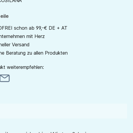
COSILANA
eile
REI schon ab 99,-€ DE + AT
unternehmen mit Herz
neller Versand
he Beratung zu allen Produkten
kt weiterempfehlen: