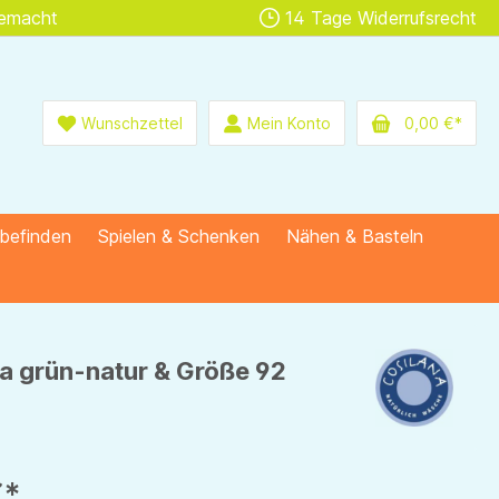
gemacht
14 Tage Widerrufsrecht
Wunschzettel
Mein Konto
0,00 €*
lbefinden
Spielen & Schenken
Nähen & Basteln
na grün-natur & Größe 92
€*