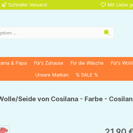
Schneller Versand
Mit Liebe 
Mama & Papa
Für's Zuhause
Für die Wäsche
Für's Woh
Unsere Marken
% SALE %
Wolle/Seide von Cosilana - Farbe - Cosila
21,90 