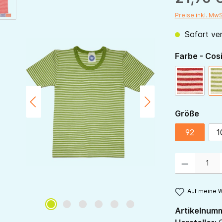
Preise inkl. Mw
Sofort ver
Farbe - Cos
rot-natur
ausw
Größe
92
1
Produkt Anzahl:
Auf meine W
Artikelnum