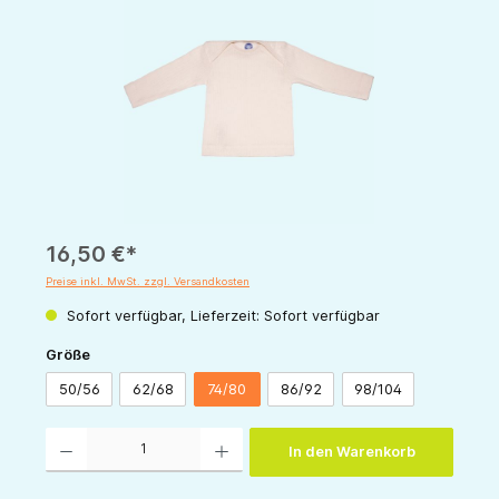
16,50 €*
Preise inkl. MwSt. zzgl. Versandkosten
Sofort verfügbar, Lieferzeit: Sofort verfügbar
auswählen
Größe
50/56
62/68
74/80
86/92
98/104
Produkt Anzahl: Gib den gewünschten Wert ein oder benutze die Schaltflächen um die 
In den Warenkorb