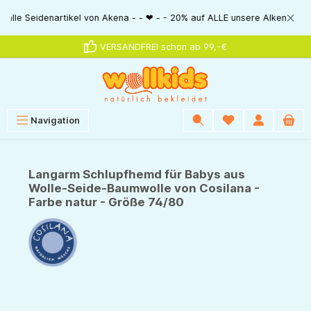
alt springen
eidenartikel von Akena - - ❤ - - 20% auf ALLE unsere Alkena-Artikel - -
VERSANDFREI schon ab 99,-€
Navigation
Langarm Schlupfhemd für Babys aus
Wolle-Seide-Baumwolle von Cosilana -
Farbe natur - Größe 74/80
Bildergalerie überspringen