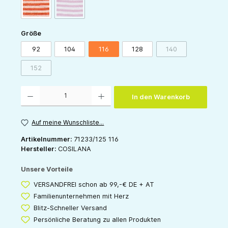
(Diese Option ist zurzeit nicht verfügbar.)
orange-natur
pink-natur
auswählen
Größe
92
104
116
128
140
(Diese Option ist zur
152
(Diese Option ist zurzeit nicht verfügbar.)
Produkt Anzahl: Gib den gewünschten Wert ein oder benutze die Schaltflächen um die 
In den Warenkorb
Auf meine Wunschliste...
Artikelnummer:
71233/125 116
Hersteller:
COSILANA
Unsere Vorteile
VERSANDFREI schon ab 99,-€ DE + AT
Familienunternehmen mit Herz
Blitz-Schneller Versand
Persönliche Beratung zu allen Produkten