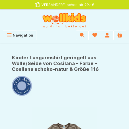
VERSANDFREI schon ab 99,-€
alt springen
Navigation
Kinder Langarmshirt geringelt aus
Wolle/Seide von Cosilana - Farbe -
Cosilana schoko-natur & Größe 116
Bildergalerie überspringen