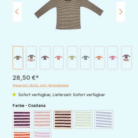
28,50 €*
Preise inkl. MwSt. zzgl. Versandkosten
Sofort verfügbar, Lieferzeit: Sofort verfügbar
auswählen
Farbe - Cosilana
(Diese Option ist zurzeit nicht verfügbar.)
(Diese Option ist zurzeit nicht v
(Diese Option ist zur
pflaume-natur
rot-natur
schoko-natur
grün-natur
marine-natur