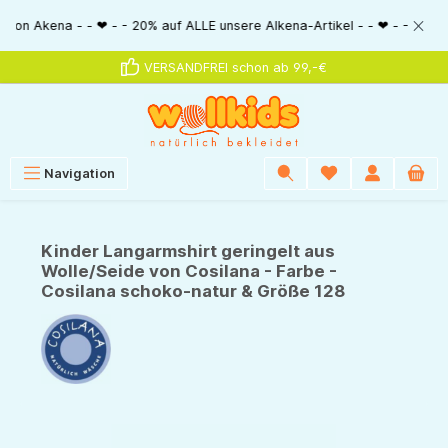
alt springen
na - - ❤ - - 20% auf ALLE unsere Alkena-Artikel - - ❤ - - 20% NUR MIT Gu
VERSANDFREI schon ab 99,-€
Navigation
Kinder Langarmshirt geringelt aus
Wolle/Seide von Cosilana - Farbe -
Cosilana schoko-natur & Größe 128
Bildergalerie überspringen