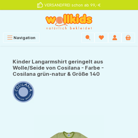
VERSANDFREI schon ab 99,-€
alt springen
Navigation
Kinder Langarmshirt geringelt aus
Wolle/Seide von Cosilana - Farbe -
Cosilana grün-natur & Größe 140
Bildergalerie überspringen