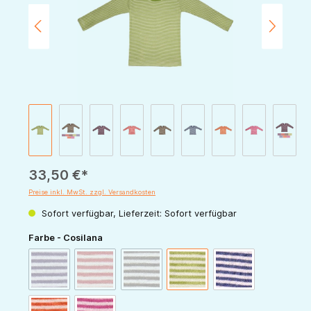
33,50 €*
Preise inkl. MwSt. zzgl. Versandkosten
Sofort verfügbar, Lieferzeit: Sofort verfügbar
auswählen
Farbe - Cosilana
(Diese Option ist zurzeit nicht verfügbar.)
(Diese Option ist zurzeit nicht verfügbar.)
(Diese Option ist zurzeit nicht verfügbar.)
pflaume-natur
rot-natur
schoko-natur
grün-natur
marine-natur