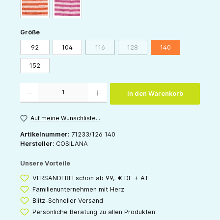
orange-natur
pink-natur
auswählen
Größe
92
104
116
128
140
(Diese Option ist zurzeit nicht verfügbar.)
(Diese Option ist zurzeit nicht v
152
Produkt Anzahl: Gib den gewünschten Wert ein oder benutze die Schaltflächen um die 
In den Warenkorb
Auf meine Wunschliste...
Artikelnummer:
71233/126 140
Hersteller:
COSILANA
Unsere Vorteile
VERSANDFREI schon ab 99,-€ DE + AT
Familienunternehmen mit Herz
Blitz-Schneller Versand
Persönliche Beratung zu allen Produkten