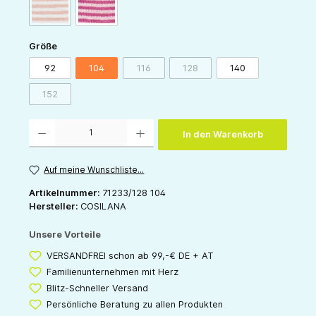
(Diese Option ist zurzeit nicht verfügbar.)
orange-natur
pink-natur
auswählen
Größe
92
104
116
128
140
(Diese Option ist zurzeit nicht verfügbar.)
(Diese Option ist zurzeit nicht v
152
(Diese Option ist zurzeit nicht verfügbar.)
Produkt Anzahl: Gib den gewünschten Wert ein oder benutze die Schaltflächen um die 
In den Warenkorb
Auf meine Wunschliste...
Artikelnummer:
71233/128 104
Hersteller:
COSILANA
Unsere Vorteile
VERSANDFREI schon ab 99,-€ DE + AT
Familienunternehmen mit Herz
Blitz-Schneller Versand
Persönliche Beratung zu allen Produkten