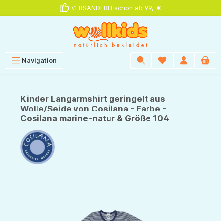
VERSANDFREI schon ab 99,-€
alt springen
Navigation
Kinder Langarmshirt geringelt aus
Wolle/Seide von Cosilana - Farbe -
Cosilana marine-natur & Größe 104
Bildergalerie überspringen