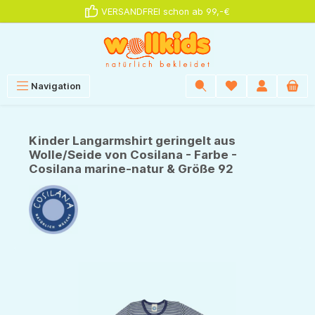
VERSANDFREI schon ab 99,-€
alt springen
Navigation
Kinder Langarmshirt geringelt aus
Wolle/Seide von Cosilana - Farbe -
Cosilana marine-natur & Größe 92
Bildergalerie überspringen