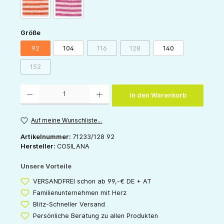
orange-natur
pink-natur
auswählen
Größe
92
104
116
128
140
(Diese Option ist zurzeit nicht verfügbar.)
(Diese Option ist zurzeit nicht v
152
(Diese Option ist zurzeit nicht verfügbar.)
Produkt Anzahl: Gib den gewünschten Wert ein oder benutze die Schaltflächen um die 
In den Warenkorb
Auf meine Wunschliste...
Artikelnummer:
71233/128 92
Hersteller:
COSILANA
Unsere Vorteile
VERSANDFREI schon ab 99,-€ DE + AT
Familienunternehmen mit Herz
Blitz-Schneller Versand
Persönliche Beratung zu allen Produkten