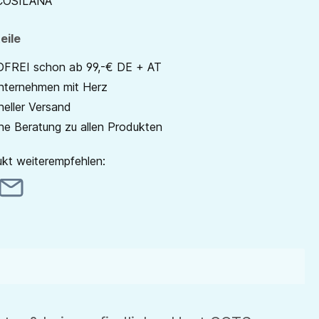
COSILANA
eile
REI schon ab 99,-€ DE + AT
unternehmen mit Herz
neller Versand
he Beratung zu allen Produkten
kt weiterempfehlen: