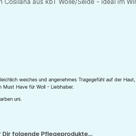
 Cosilana aus kbT Wolle/Seide - ideal im Wi
leichlich weiches und angenehmes Tragegefühl auf der Haut,
in Must Have für Woll - Liebhaber.
Farben uni.
 Dir folgende Pflegeprodukte...