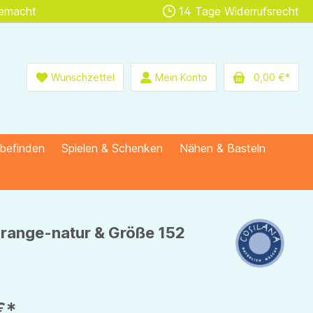
gemacht
14 Tage Widerrufsrecht
Wunschzettel
Mein Konto
0,00 €*
lbefinden
Spielen & Schenken
Nähen & Basteln
 orange-natur & Größe 152
€*