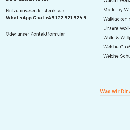
Warum Wollk
Made by Wol
Nutze unseren kostenlosen
What'sApp Chat +49 172 921 926 5
Walkjacken 
Unsere Wollk
Oder unser
Kontaktformular
.
Wolle & Woll
Welche Größ
Welche Sch
Was wir Dir