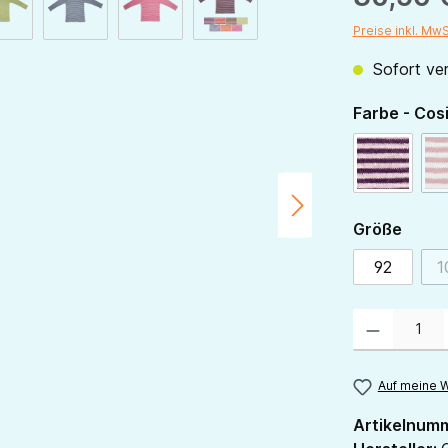
Preise inkl. Mw
Sofort ver
Farbe - Cos
pflaume-
ausw
Größe
92
1
Produkt Anzahl:
Auf meine W
Artikelnum