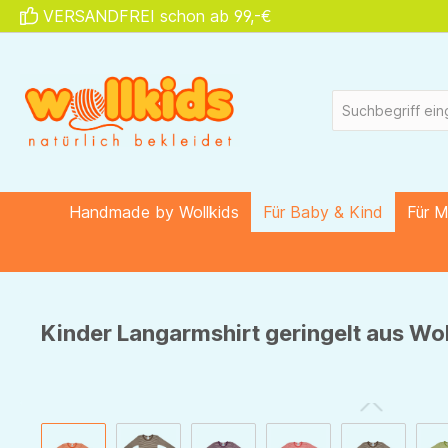
VERSANDFREI schon ab 99,-€
springen
Zur Hauptnavigation springen
Handmade by Wollkids
Für Baby & Kind
Für 
Kinder Langarmshirt geringelt aus Wol
Bildergalerie überspringen