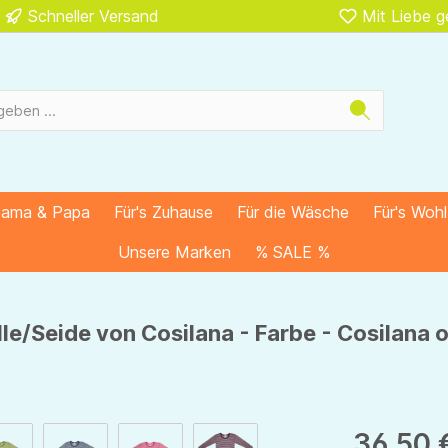
Schneller Versand
Mit Liebe 
Mama & Papa
Für's Zuhause
Für die Wäsche
Für's Woh
Unsere Marken
% SALE %
le/Seide von Cosilana - Farbe - Cosilana
36,50 