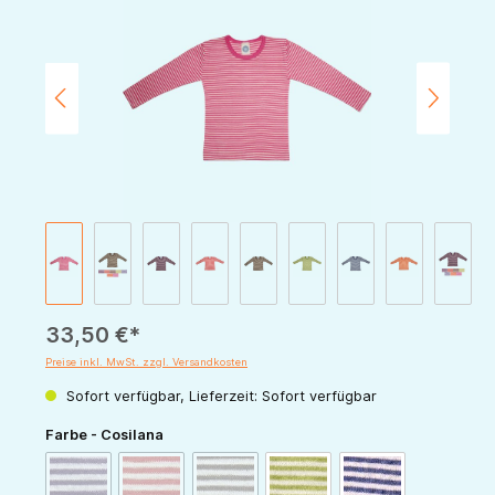
33,50 €*
Preise inkl. MwSt. zzgl. Versandkosten
Sofort verfügbar, Lieferzeit: Sofort verfügbar
auswählen
Farbe - Cosilana
(Diese Option ist zurzeit nicht verfügbar.)
(Diese Option ist zurzeit nicht verfügbar.)
(Diese Option ist zurzeit nicht verfügbar.)
pflaume-natur
rot-natur
schoko-natur
grün-natur
marine-natur