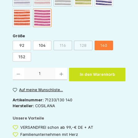
orange-natur
pink-natur
auswählen
Größe
92
104
116
128
140
(Diese Option ist zurzeit nicht verfügbar.)
(Diese Option ist zurzeit nicht v
152
Produkt Anzahl: Gib den gewünschten Wert ein oder benutze die Schaltflächen um die 
In den Warenkorb
Auf meine Wunschliste...
Artikelnummer:
71233/130 140
Hersteller:
COSILANA
Unsere Vorteile
VERSANDFREI schon ab 99,-€ DE + AT
Familienunternehmen mit Herz