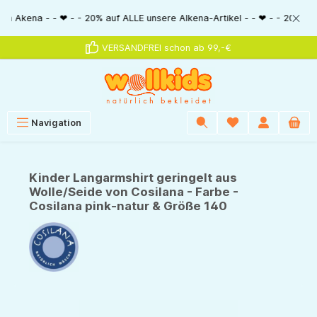
alt springen
a - - ❤ - - 20% auf ALLE unsere Alkena-Artikel - - ❤ - - 20% NUR MIT Gu
VERSANDFREI schon ab 99,-€
Navigation
Kinder Langarmshirt geringelt aus
Wolle/Seide von Cosilana - Farbe -
Cosilana pink-natur & Größe 140
Bildergalerie überspringen