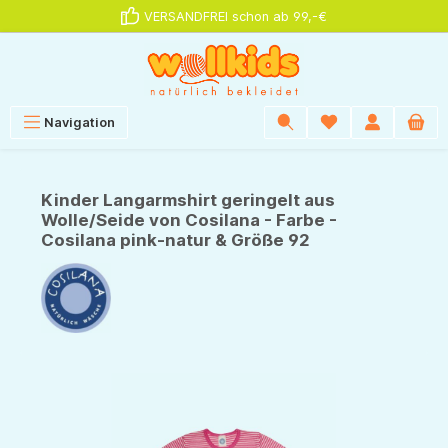
VERSANDFREI schon ab 99,-€
alt springen
Navigation
Kinder Langarmshirt geringelt aus
Wolle/Seide von Cosilana - Farbe -
Cosilana pink-natur & Größe 92
Bildergalerie überspringen