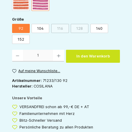
orange-natur
pink-natur
auswählen
Größe
92
104
116
128
140
(Diese Option ist zurzeit nicht verfügbar.)
(Diese Option ist zurzeit nicht v
152
Produkt Anzahl: Gib den gewünschten Wert ein oder benutze die Schaltflächen um die 
In den Warenkorb
Auf meine Wunschliste...
Artikelnummer:
71233/130 92
Hersteller:
COSILANA
Unsere Vorteile
VERSANDFREI schon ab 99,-€ DE + AT
Familienunternehmen mit Herz
Blitz-Schneller Versand
Persönliche Beratung zu allen Produkten