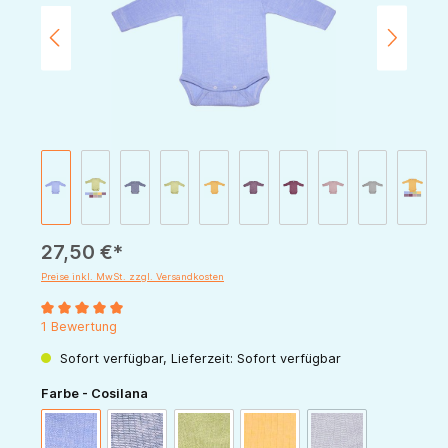
27,50 €*
Preise inkl. MwSt. zzgl. Versandkosten
Durchschnittliche Bewertung von 5 von 5 Sternen
1 Bewertung
Sofort verfügbar, Lieferzeit: Sofort verfügbar
auswählen
Farbe - Cosilana
(Diese Option ist zur
blau-meliert
marine-meliert
grün-meliert
gelb-meliert
pflaume-meliert