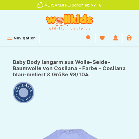
VERSANDFREI schon ab 99,-€
alt springen
Navigation
Baby Body langarm aus Wolle-Seide-
Baumwolle von Cosilana - Farbe - Cosilana
blau-meliert & Größe 98/104
Bildergalerie überspringen