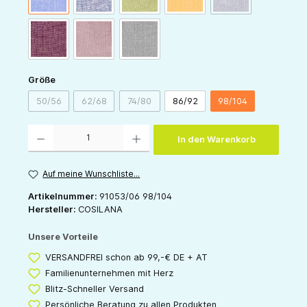
weinrot-meliert
rosa-meliert
grau-meliert
auswählen
Größe
50/56
62/68
74/80
86/92
98/104
(Diese Option ist zurzeit nicht verfügbar.)
(Diese Option ist zurzeit nicht verfügbar.)
(Diese Option ist zurzeit nicht verfügbar.)
Produkt Anzahl: Gib den gewünschten Wert ein oder benutze die Schaltflächen um die 
In den Warenkorb
Auf meine Wunschliste...
Artikelnummer:
91053/06 98/104
Hersteller:
COSILANA
Unsere Vorteile
VERSANDFREI schon ab 99,-€ DE + AT
Familienunternehmen mit Herz
Blitz-Schneller Versand
Persönliche Beratung zu allen Produkten