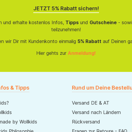
JETZT 5% Rabatt sichern!
 und erhalte kostenlos Infos,
Tipps
und
Gutscheine
- sowi
teilzunehmen!
en wir Dir mit Kundenkonto einmalig
5% Rabatt
auf Deinen g
Hier gehts zur
Anmeldung!
nfos & Tipps
Rund um Deine Bestell
ids?
Versand DE & AT
lkids
Versand nach Ländern
made by Wollkids
Rückversand
ids Philosophie
Fragen zur Retoure - FAQ