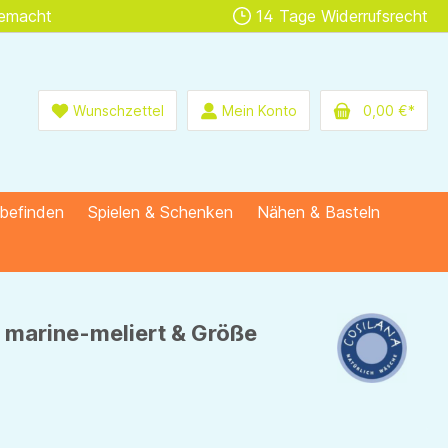
gemacht
14 Tage Widerrufsrecht
Wunschzettel
Mein Konto
0,00 €*
lbefinden
Spielen & Schenken
Nähen & Basteln
 marine-meliert & Größe