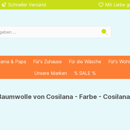
Schneller Versand
Mit Liebe 
Mama & Papa
Für's Zuhause
Für die Wäsche
Für's Woh
Unsere Marken
% SALE %
aumwolle von Cosilana - Farbe - Cosilana