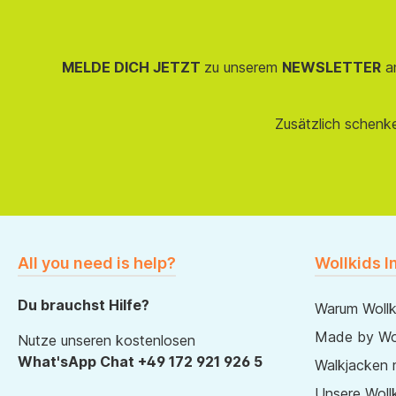
MELDE DICH JETZT
zu unserem
NEWSLETTER
an
Zusätzlich schenk
All you need is help?
Wollkids I
Du brauchst Hilfe?
Warum Wollk
Made by Wol
Nutze unseren kostenlosen
What'sApp Chat +49 172 921 926 5
Walkjacken 
Unsere Wollk