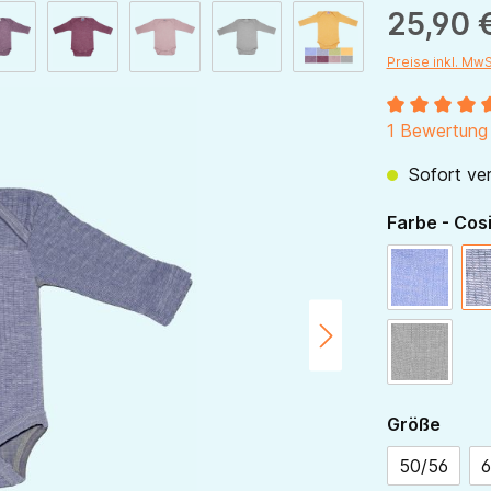
25,90 
Preise inkl. Mw
Durchschnitt
1 Bewertung
Sofort ver
Farbe - Cos
blau-meli
grau-meli
ausw
Größe
50/56
6