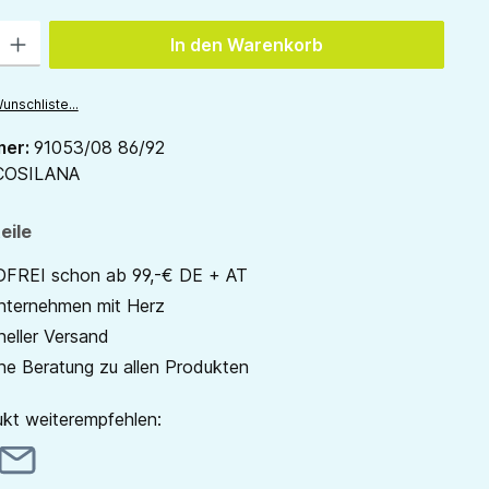
 Gib den gewünschten Wert ein oder benutze die Schaltflächen um die Anzah
In den Warenkorb
unschliste...
mer:
91053/08 86/92
COSILANA
eile
REI schon ab 99,-€ DE + AT
unternehmen mit Herz
neller Versand
he Beratung zu allen Produkten
kt weiterempfehlen: