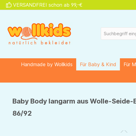
VERSANDFREI schon ab 99,-€
springen
Zur Hauptnavigation springen
Handmade by Wollkids
Für Baby & Kind
Für 
Baby Body langarm aus Wolle-Seide-B
86/92