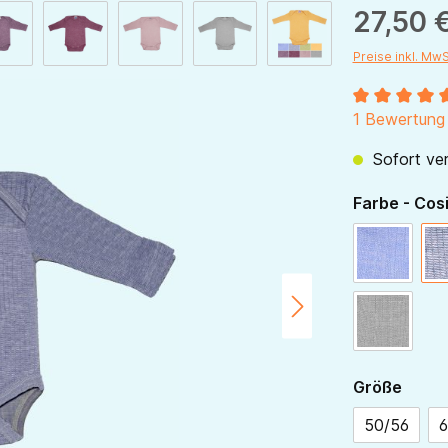
27,50 
Preise inkl. Mw
Durchschnitt
1 Bewertung
Sofort ver
Farbe - Cos
blau-meli
grau-meli
ausw
Größe
50/56
6