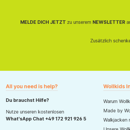
MELDE DICH JETZT
zu unserem
NEWSLETTER
an
Zusätzlich schenk
All you need is help?
Wollkids I
Du brauchst Hilfe?
Warum Wollk
Made by Wol
Nutze unseren kostenlosen
What'sApp Chat +49 172 921 926 5
Walkjacken 
Unsere Wollk