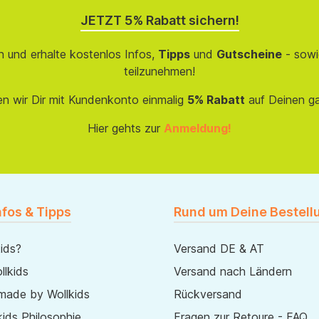
JETZT 5% Rabatt sichern!
 und erhalte kostenlos Infos,
Tipps
und
Gutscheine
- sowi
teilzunehmen!
en wir Dir mit Kundenkonto einmalig
5% Rabatt
auf Deinen g
Hier gehts zur
Anmeldung!
nfos & Tipps
Rund um Deine Bestell
ids?
Versand DE & AT
lkids
Versand nach Ländern
made by Wollkids
Rückversand
ids Philosophie
Fragen zur Retoure - FAQ