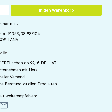
 Gib den gewünschten Wert ein oder benutze die Schaltflächen um die Anzah
In den Warenkorb
unschliste...
mer:
91053/08 98/104
COSILANA
eile
REI schon ab 99,-€ DE + AT
unternehmen mit Herz
neller Versand
he Beratung zu allen Produkten
kt weiterempfehlen: