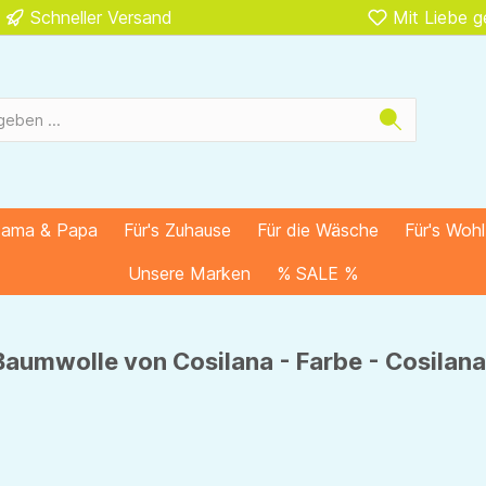
Schneller Versand
Mit Liebe 
Mama & Papa
Für's Zuhause
Für die Wäsche
Für's Woh
Unsere Marken
% SALE %
aumwolle von Cosilana - Farbe - Cosilana