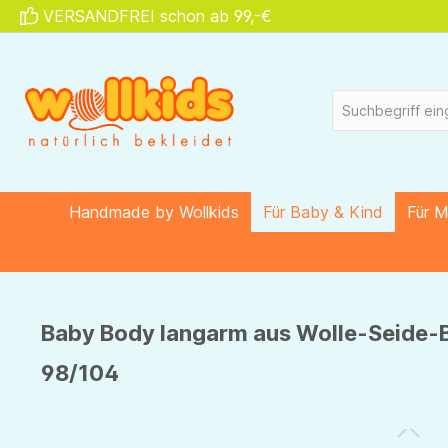
VERSANDFREI schon ab 99,-€
springen
Zur Hauptnavigation springen
Handmade by Wollkids
Für Baby & Kind
Für 
Baby Body langarm aus Wolle-Seide-B
98/104