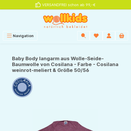
VERSANDFREI schon ab 99,-€
alt springen
Navigation
Baby Body langarm aus Wolle-Seide-
Baumwolle von Cosilana - Farbe - Cosilana
weinrot-meliert & Größe 50/56
Bildergalerie überspringen