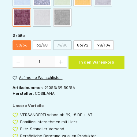
(Diese Option ist zurzeit nicht verfügbar.)
weinrot-meliert
rosa-meliert
grau-meliert
auswählen
Größe
50/56
62/68
74/80
86/92
98/104
(Diese Option ist zurzeit nicht verfügbar.)
Produkt Anzahl: Gib den gewünschten Wert ein oder benutze die Schaltflächen um die 
In den Warenkorb
Auf meine Wunschliste...
Artikelnummer:
91053/39 50/56
Hersteller:
COSILANA
Unsere Vorteile
VERSANDFREI schon ab 99,-€ DE + AT
Familienunternehmen mit Herz
Blitz-Schneller Versand
Persönliche Beratung zu allen Produkten