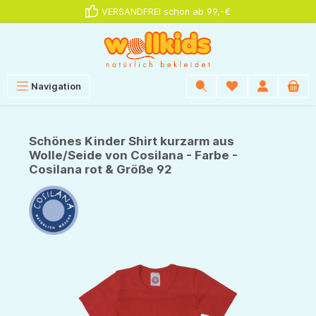
VERSANDFREI schon ab 99,-€
alt springen
Navigation
Schönes Kinder Shirt kurzarm aus
Wolle/Seide von Cosilana - Farbe -
Cosilana rot & Größe 92
Bildergalerie überspringen