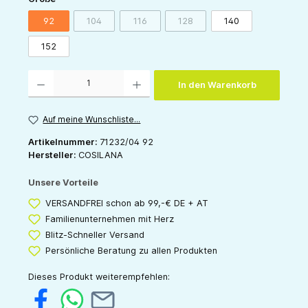
92
104
116
128
140
(Diese Option ist zurzeit nicht verfügbar.)
(Diese Option ist zurzeit nicht verfügbar.)
(Diese Option ist zurzeit nicht v
152
Produkt Anzahl: Gib den gewünschten Wert ein oder benutze die Schaltflächen um die 
In den Warenkorb
Auf meine Wunschliste...
Artikelnummer:
71232/04 92
Hersteller:
COSILANA
Unsere Vorteile
VERSANDFREI schon ab 99,-€ DE + AT
Familienunternehmen mit Herz
Blitz-Schneller Versand
Persönliche Beratung zu allen Produkten
Dieses Produkt weiterempfehlen: