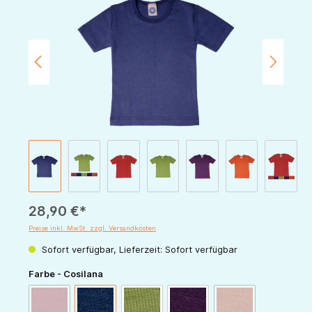
28,90 €*
Preise inkl. MwSt. zzgl. Versandkosten
Sofort verfügbar, Lieferzeit: Sofort verfügbar
auswählen
Farbe - Cosilana
(Diese Option ist zurzeit nicht verfügbar.)
(Diese Option ist zur
rot
marine
grün
pflaume
orange