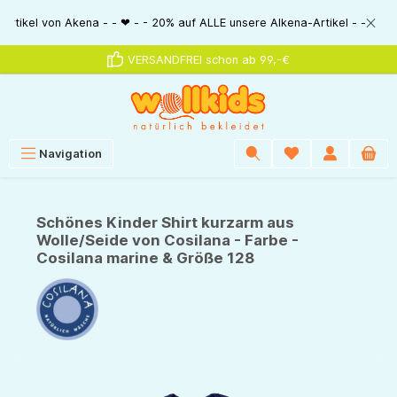
alt springen
 von Akena - - ❤ - - 20% auf ALLE unsere Alkena-Artikel - - ❤ - - 20% NU
VERSANDFREI schon ab 99,-€
Navigation
Schönes Kinder Shirt kurzarm aus
Wolle/Seide von Cosilana - Farbe -
Cosilana marine & Größe 128
Bildergalerie überspringen