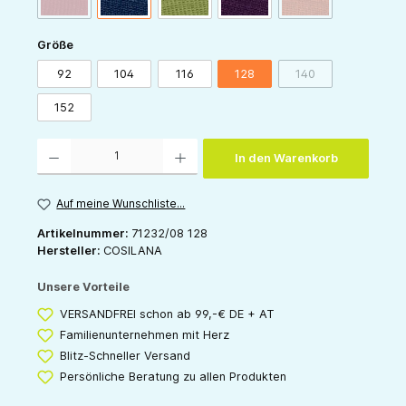
auswählen
Größe
92
104
116
128
140
(Diese Option ist zur
152
Produkt Anzahl: Gib den gewünschten Wert ein oder benutze die Schaltflächen um die 
In den Warenkorb
Auf meine Wunschliste...
Artikelnummer:
71232/08 128
Hersteller:
COSILANA
Unsere Vorteile
VERSANDFREI schon ab 99,-€ DE + AT
Familienunternehmen mit Herz
Blitz-Schneller Versand
Persönliche Beratung zu allen Produkten