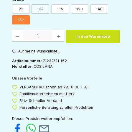
92
104
116
128
140
(Diese Option ist zurzeit nicht verfügbar.)
152
Produkt Anzahl: Gib den gewünschten Wert ein oder benutze die Schaltflächen um die 
In den Warenkorb
Auf meine Wunschliste...
Artikelnummer:
71232/21 152
Hersteller:
COSILANA
Unsere Vorteile
VERSANDFREI schon ab 99,-€ DE + AT
Familienunternehmen mit Herz
Blitz-Schneller Versand
Persönliche Beratung zu allen Produkten
Dieses Produkt weiterempfehlen: