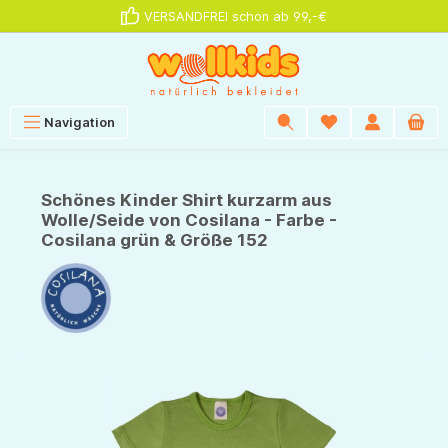
VERSANDFREI schon ab 99,-€
alt springen
Navigation
Schönes Kinder Shirt kurzarm aus
Wolle/Seide von Cosilana - Farbe -
Cosilana grün & Größe 152
Bildergalerie überspringen