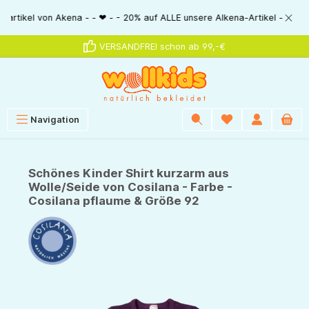
alt springen
 von Akena - - ❤ - - 20% auf ALLE unsere Alkena-Artikel - - ❤ - - 20% N
VERSANDFREI schon ab 99,-€
Navigation
Schönes Kinder Shirt kurzarm aus
Wolle/Seide von Cosilana - Farbe -
Cosilana pflaume & Größe 92
Bildergalerie überspringen