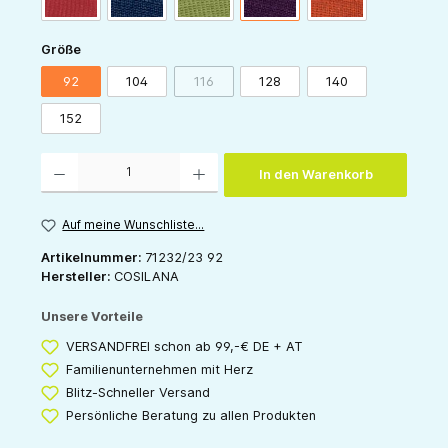
auswählen
Größe
92
104
116
128
140
(Diese Option ist zurzeit nicht verfügbar.)
152
Produkt Anzahl: Gib den gewünschten Wert ein oder benutze die Schaltflächen um die 
In den Warenkorb
Auf meine Wunschliste...
Artikelnummer:
71232/23 92
Hersteller:
COSILANA
Unsere Vorteile
VERSANDFREI schon ab 99,-€ DE + AT
Familienunternehmen mit Herz
Blitz-Schneller Versand
Persönliche Beratung zu allen Produkten