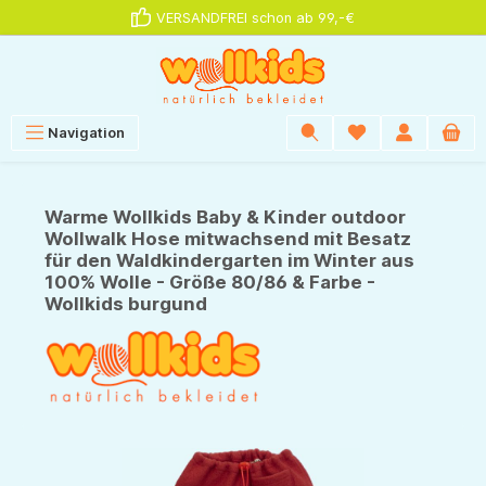
VERSANDFREI schon ab 99,-€
alt springen
Navigation
Warme Wollkids Baby & Kinder outdoor
Wollwalk Hose mitwachsend mit Besatz
für den Waldkindergarten im Winter aus
100% Wolle - Größe 80/86 & Farbe -
Wollkids burgund
Bildergalerie überspringen