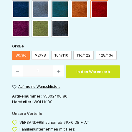
navy
blaugrau
dunkelpetrol
orange
burgund
beere
waldgrün
anthrazit
auswählen
Größe
80/86
92/98
104/110
116/122
128/134
Produkt Anzahl: Gib den gewünschten Wert ein oder benutze die Schaltflächen um die 
In den Warenkorb
Auf meine Wunschliste...
Artikelnummer:
45002400 80
Hersteller:
WOLLKIDS
Unsere Vorteile
VERSANDFREI schon ab 99,-€ DE + AT
Familienunternehmen mit Herz