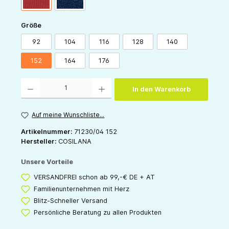
auswählen
Größe
92
104
116
128
140
152
164
176
Produkt Anzahl: Gib den gewünschten Wert ein oder benutze die Schaltflächen um die 
In den Warenkorb
Auf meine Wunschliste...
Artikelnummer:
71230/04 152
Hersteller:
COSILANA
Unsere Vorteile
VERSANDFREI schon ab 99,-€ DE + AT
Familienunternehmen mit Herz
Blitz-Schneller Versand
Persönliche Beratung zu allen Produkten