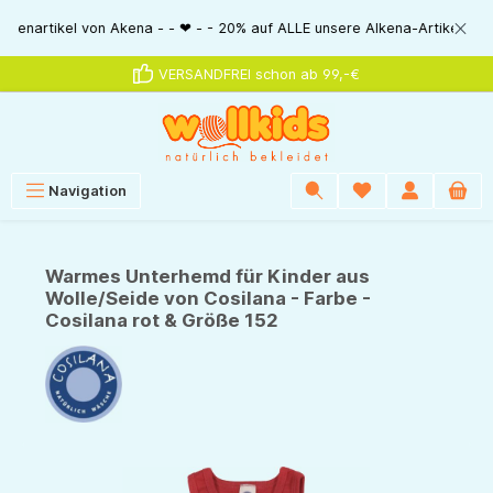
alt springen
ikel von Akena - - ❤ - - 20% auf ALLE unsere Alkena-Artikel - - ❤ - - 20
VERSANDFREI schon ab 99,-€
Navigation
Warmes Unterhemd für Kinder aus
Wolle/Seide von Cosilana - Farbe -
Cosilana rot & Größe 152
Bildergalerie überspringen