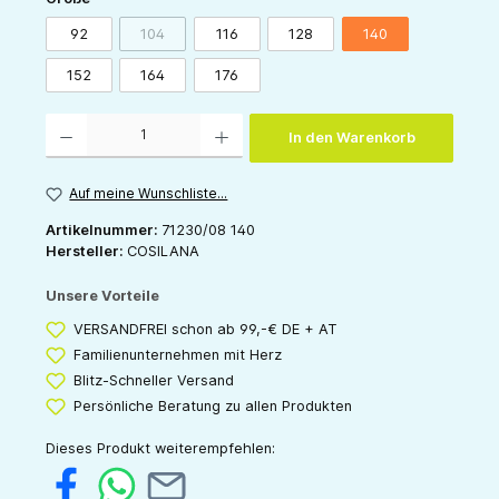
92
104
116
128
140
(Diese Option ist zurzeit nicht verfügbar.)
152
164
176
Produkt Anzahl: Gib den gewünschten Wert ein oder benutze die Schaltflächen um die 
In den Warenkorb
Auf meine Wunschliste...
Artikelnummer:
71230/08 140
Hersteller:
COSILANA
Unsere Vorteile
VERSANDFREI schon ab 99,-€ DE + AT
Familienunternehmen mit Herz
Blitz-Schneller Versand
Persönliche Beratung zu allen Produkten
Dieses Produkt weiterempfehlen: