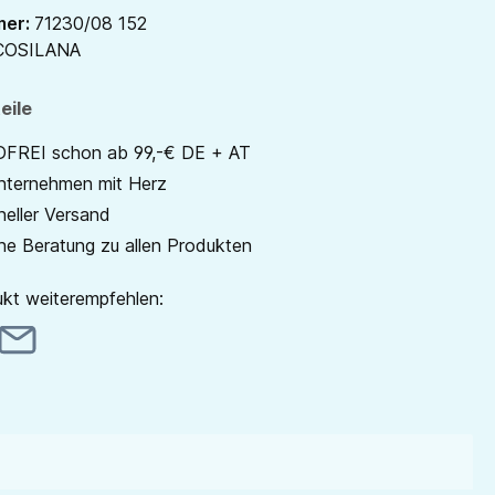
mer:
71230/08 152
COSILANA
eile
REI schon ab 99,-€ DE + AT
unternehmen mit Herz
neller Versand
he Beratung zu allen Produkten
kt weiterempfehlen: