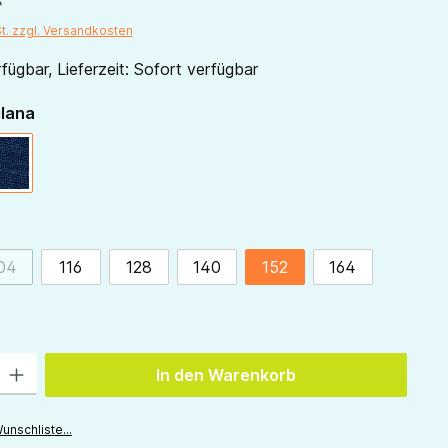
St. zzgl. Versandkosten
fügbar, Lieferzeit: Sofort verfügbar
auswählen
ilana
marine
ählen
04
116
128
140
152
164
(Diese Option ist zurzeit nicht verfügbar.)
 Gib den gewünschten Wert ein oder benutze die Schaltflächen um die Anzah
In den Warenkorb
unschliste...