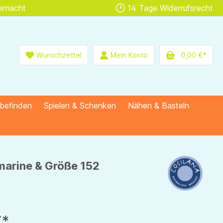
gemacht
14 Tage Widerrufsrecht
Wunschzettel
Mein Konto
0,00 €*
lbefinden
Spielen & Schenken
Nähen & Basteln
marine & Größe 152
€*