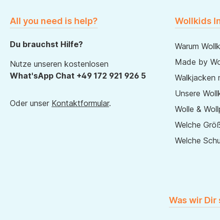
All you need is help?
Wollkids I
Du brauchst Hilfe?
Warum Wollk
Made by Wol
Nutze unseren kostenlosen
What'sApp Chat +49 172 921 926 5
Walkjacken 
Unsere Wollk
Oder unser
Kontaktformular
.
Wolle & Woll
Welche Größ
Welche Sch
Was wir Dir