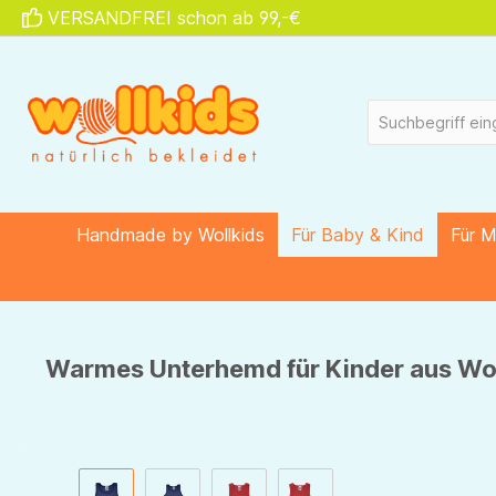
VERSANDFREI schon ab 99,-€
springen
Zur Hauptnavigation springen
Handmade by Wollkids
Für Baby & Kind
Für 
Warmes Unterhemd für Kinder aus Woll
Bildergalerie überspringen