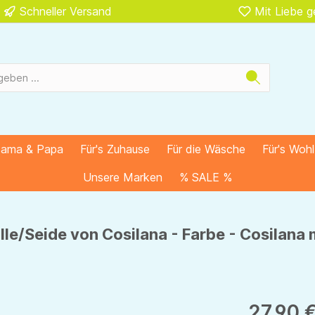
Schneller Versand
Mit Liebe 
Mama & Papa
Für's Zuhause
Für die Wäsche
Für's Woh
Unsere Marken
% SALE %
e/Seide von Cosilana - Farbe - Cosilana 
27,90 