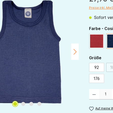
Preise inkl. Mw
Sofort ver
Farbe - Cos
rot
ausw
Größe
92
1
176
Produkt Anzahl:
Auf meine W