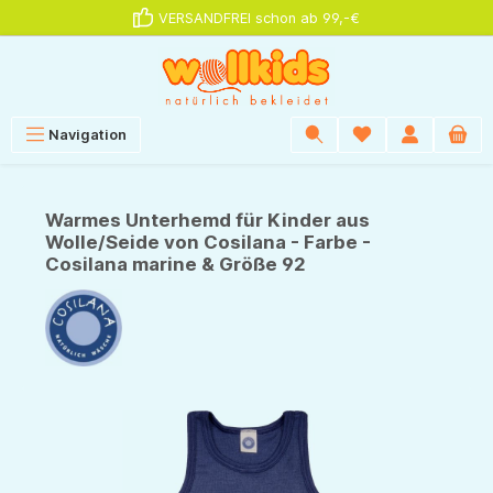
VERSANDFREI schon ab 99,-€
alt springen
Navigation
Warmes Unterhemd für Kinder aus
Wolle/Seide von Cosilana - Farbe -
Cosilana marine & Größe 92
Bildergalerie überspringen