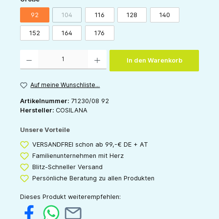
92
104
116
128
140
(Diese Option ist zurzeit nicht verfügbar.)
152
164
176
Produkt Anzahl: Gib den gewünschten Wert ein oder benutze die Schaltflächen um die 
In den Warenkorb
Auf meine Wunschliste...
Artikelnummer:
71230/08 92
Hersteller:
COSILANA
Unsere Vorteile
VERSANDFREI schon ab 99,-€ DE + AT
Familienunternehmen mit Herz
Blitz-Schneller Versand
Persönliche Beratung zu allen Produkten
Dieses Produkt weiterempfehlen: