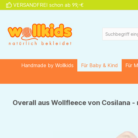
VERSANDFREI schon ab 99,-€
springen
Zur Hauptnavigation springen
Handmade by Wollkids
Für Baby & Kind
Für 
Overall aus Wollfleece von Cosilana - 
Bildergalerie überspringen