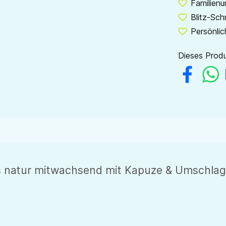
Familien
Blitz-Sch
Persönlic
Dieses Produ
bys natur mitwachsend mit Kapuze & Umschla