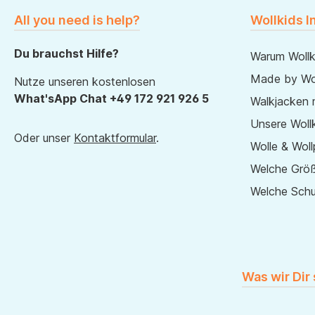
All you need is help?
Wollkids I
Du brauchst Hilfe?
Warum Wollk
Made by Wol
Nutze unseren kostenlosen
What'sApp Chat +49 172 921 926 5
Walkjacken 
Unsere Wollk
Oder unser
Kontaktformular
.
Wolle & Woll
Welche Größ
Welche Sch
Was wir Dir