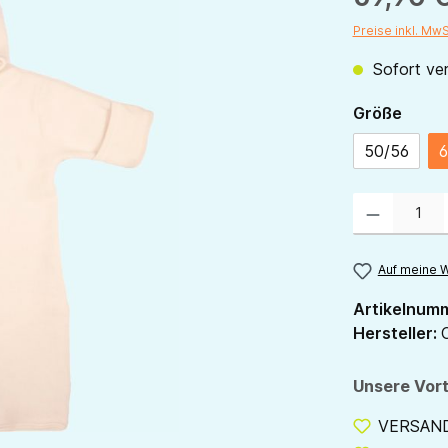
Preise inkl. Mw
Sofort ver
ausw
Größe
50/56
6
Produkt Anzahl:
Auf meine W
Artikelnum
Hersteller:
Unsere Vort
VERSANDF