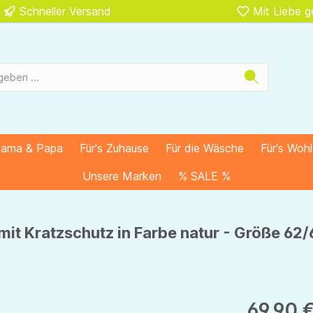
Schneller Versand
Mit Liebe 
Mama & Papa
Für's Zuhause
Für die Wäsche
Für's Woh
Unsere Marken
% SALE %
mit Kratzschutz in Farbe natur - Größe 62/
69,90 