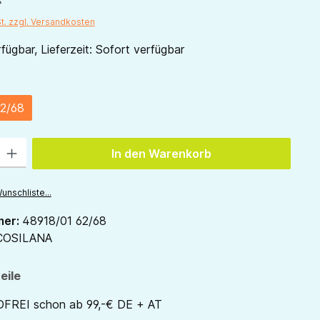
St. zzgl. Versandkosten
fügbar, Lieferzeit: Sofort verfügbar
ählen
2/68
 Gib den gewünschten Wert ein oder benutze die Schaltflächen um die Anzah
In den Warenkorb
unschliste...
mer:
48918/01 62/68
COSILANA
eile
REI schon ab 99,-€ DE + AT