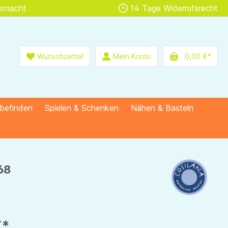
gemacht
14 Tage Widerrufsrecht
Wunschzettel
Mein Konto
0,00 €*
lbefinden
Spielen & Schenken
Nähen & Basteln
68
€*