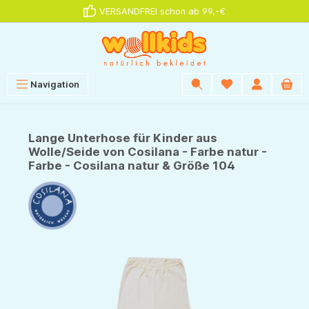
VERSANDFREI schon ab 99,-€
alt springen
Navigation
Lange Unterhose für Kinder aus
Wolle/Seide von Cosilana - Farbe natur -
Farbe - Cosilana natur & Größe 104
Bildergalerie überspringen