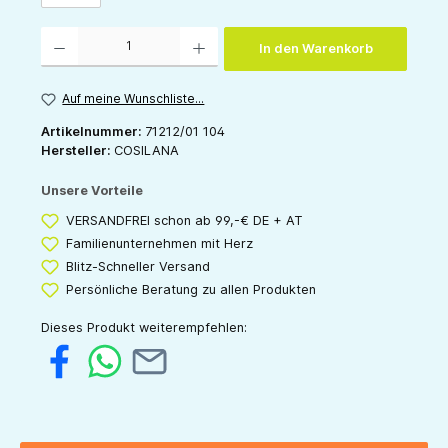
Produkt Anzahl: Gib den gewünschten Wert ein oder benutze die Schaltflächen um die 
In den Warenkorb
Auf meine Wunschliste...
Artikelnummer:
71212/01 104
Hersteller:
COSILANA
Unsere Vorteile
VERSANDFREI schon ab 99,-€ DE + AT
Familienunternehmen mit Herz
Blitz-Schneller Versand
Persönliche Beratung zu allen Produkten
Dieses Produkt weiterempfehlen: