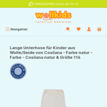
VERSANDFREI schon ab 99,-€
alt springen
Navigation
Lange Unterhose für Kinder aus
Wolle/Seide von Cosilana - Farbe natur -
Farbe - Cosilana natur & Größe 116
Bildergalerie überspringen