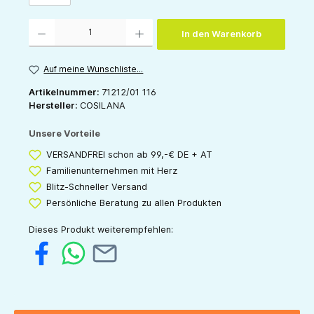
Produkt Anzahl: Gib den gewünschten Wert ein oder benutze die Schaltflächen um die 
In den Warenkorb
Auf meine Wunschliste...
Artikelnummer:
71212/01 116
Hersteller:
COSILANA
Unsere Vorteile
VERSANDFREI schon ab 99,-€ DE + AT
Familienunternehmen mit Herz
Blitz-Schneller Versand
Persönliche Beratung zu allen Produkten
Dieses Produkt weiterempfehlen: