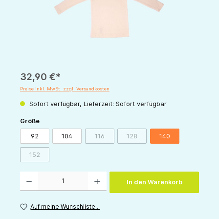
32,90 €*
Preise inkl. MwSt. zzgl. Versandkosten
Sofort verfügbar, Lieferzeit: Sofort verfügbar
auswählen
Größe
92
104
116
128
140
(Diese Option ist zurzeit nicht verfügbar.)
(Diese Option ist zurzeit nicht v
152
(Diese Option ist zurzeit nicht verfügbar.)
Produkt Anzahl: Gib den gewünschten Wert ein oder benutze die Schaltflächen um die 
In den Warenkorb
Auf meine Wunschliste...