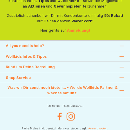
kostenlos Infos,
Tipps
und
Gutscheine
- sowie die Möglichkeit
an
Aktionen
und
Gewinnspielen
teilzunehmen!
Zusätzlich schenken wir Dir mit Kundenkonto einmalig
5% Rabatt
auf Deinen ganzen
Warenkorb!
Hier gehts zur
Anmeldung!
All you need is help?
Wollkids Infos & Tipps
Rund um Deine Bestellung
Shop Service
Was wir Dir sonst noch bieten... - Werde Wollkids Partner &
wachse mit uns!
Follow us - Folge uns auf....
Facebook
Instagram
* Alle Preise inkl. gesetzl. Mehrwertsteuer zzgl.
Versandkosten
.