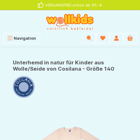
VERSANDFREI schon ab 99,-€
alt springen
Navigation
Unterhemd in natur für Kinder aus
Wolle/Seide von Cosilana - Größe 140
Bildergalerie überspringen