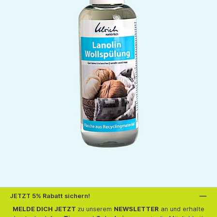
JETZT 5% Rabatt sichern!
MELDE DICH JETZT
zu unserem
NEWSLETTER
an und erhalte