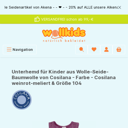
alt springen
idenartikel von Akena - - ❤ - - 20% auf ALLE unsere Alkena-Artikel - - ❤
VERSANDFREI schon ab 99,-€
Navigation
Unterhemd für Kinder aus Wolle-Seide-
Baumwolle von Cosilana - Farbe - Cosilana
weinrot-meliert & Größe 104
Bildergalerie überspringen