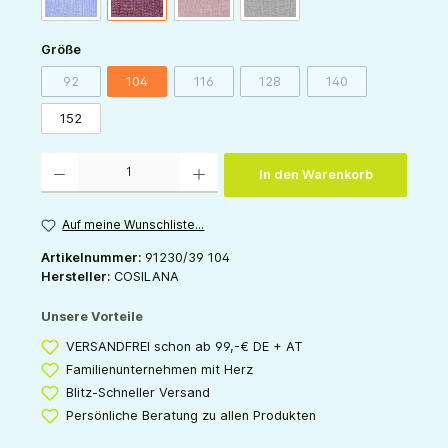
auswählen
Größe
92
104
116
128
140
(Diese Option ist zurzeit nicht verfügbar.)
(Diese Option ist zurzeit nicht verfügbar.)
(Diese Option ist zurzeit nicht v
(Diese Option ist zur
152
Produkt Anzahl: Gib den gewünschten Wert ein oder benutze die Schaltflächen um die 
In den Warenkorb
Auf meine Wunschliste...
Artikelnummer:
91230/39 104
Hersteller:
COSILANA
Unsere Vorteile
VERSANDFREI schon ab 99,-€ DE + AT
Familienunternehmen mit Herz
Blitz-Schneller Versand
Persönliche Beratung zu allen Produkten