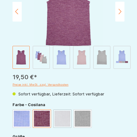
19,50 €*
Preise inkl. MwSt. zzgl. Versandkosten
Sofort verfügbar, Lieferzeit: Sofort verfügbar
auswählen
Farbe - Cosilana
(Diese Option ist zurzeit nicht verfügbar.)
blau-meliert
weinrot-meliert
rosa-meliert
grau-meliert
auswählen
Größe