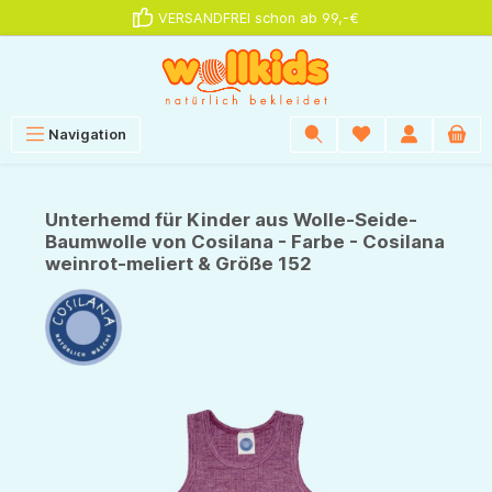
VERSANDFREI schon ab 99,-€
alt springen
Navigation
Unterhemd für Kinder aus Wolle-Seide-
Baumwolle von Cosilana - Farbe - Cosilana
weinrot-meliert & Größe 152
Bildergalerie überspringen