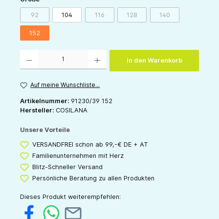
92
104
116
128
140
(Diese Option ist zurzeit nicht verfügbar.)
(Diese Option ist zurzeit nicht verfügbar.)
(Diese Option ist zurzeit nicht v
(Diese Option ist zur
152
Produkt Anzahl: Gib den gewünschten Wert ein oder benutze die Schaltflächen um die 
In den Warenkorb
Auf meine Wunschliste...
Artikelnummer:
91230/39 152
Hersteller:
COSILANA
Unsere Vorteile
VERSANDFREI schon ab 99,-€ DE + AT
Familienunternehmen mit Herz
Blitz-Schneller Versand
Persönliche Beratung zu allen Produkten
Dieses Produkt weiterempfehlen: